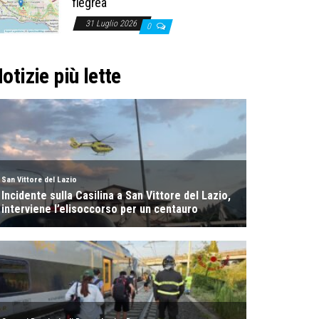
flegrea
31 Luglio 2026
0
otizie più lette