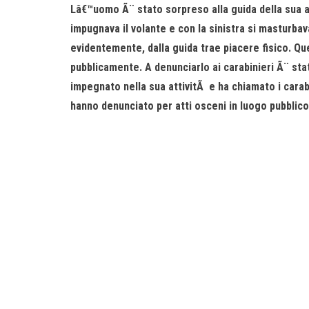
Lâ€™uomo Ã¨ stato sorpreso alla guida della sua
impugnava il volante e con la sinistra si masturba
evidentemente, dalla guida trae piacere fisico. Qu
pubblicamente. A denunciarlo ai carabinieri Ã¨ sta
impegnato nella sua attivitÃ e ha chiamato i carabin
hanno denunciato per atti osceni in luogo pubblico