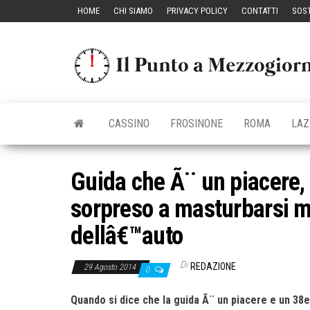
Vai
HOME
CHI SIAMO
PRIVACY POLICY
CONTATTI
SOST
al
contenuto
CASSINO
FROSINONE
ROMA
LAZ
Guida che Ã¨ un piacere,
sorpreso a masturbarsi m
dellâ€™auto
Di
REDAZIONE
29 Agosto 2014
0
Quando si dice che la guida Ã¨ un piacere e un 38e