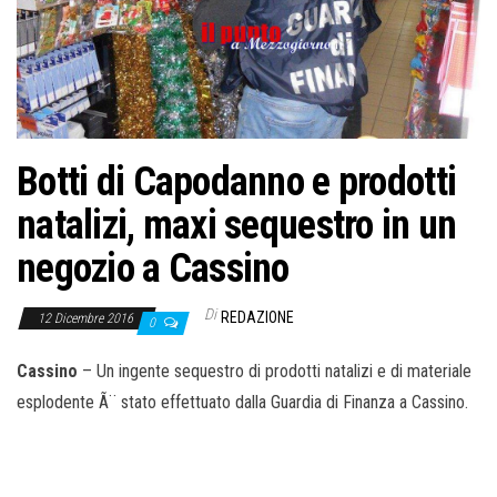
o
n
e
Botti di Capodanno e prodotti
natalizi, maxi sequestro in un
negozio a Cassino
Di
REDAZIONE
12 Dicembre 2016
0
Cassino
– Un ingente sequestro di prodotti natalizi e di materiale
esplodente Ã¨ stato effettuato dalla Guardia di Finanza a Cassino.