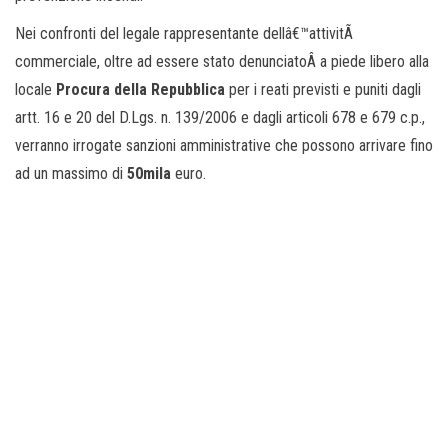
Nei confronti del legale rappresentante dellâ€™attivitÃ
commerciale, oltre ad essere stato denunciatoÂ a piede libero alla
locale
Procura della Repubblica
per i reati previsti e puniti dagli
artt. 16 e 20 del D.Lgs. n. 139/2006 e dagli articoli 678 e 679 c.p.,
verranno irrogate sanzioni amministrative che possono arrivare fino
ad un massimo di
50mila
euro.