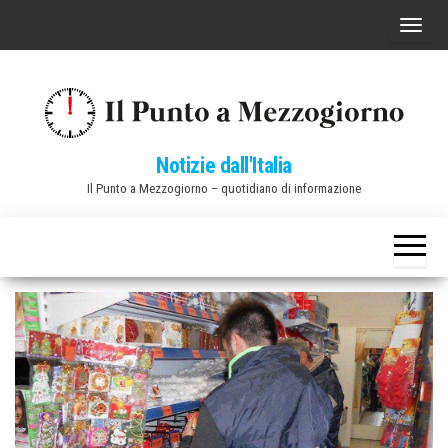
Vai
C
al
o
contenuto
m
m
u
Notizie dall'Italia
t
Il Punto a Mezzogiorno – quotidiano di informazione
a
n
a
v
i
g
a
z
i