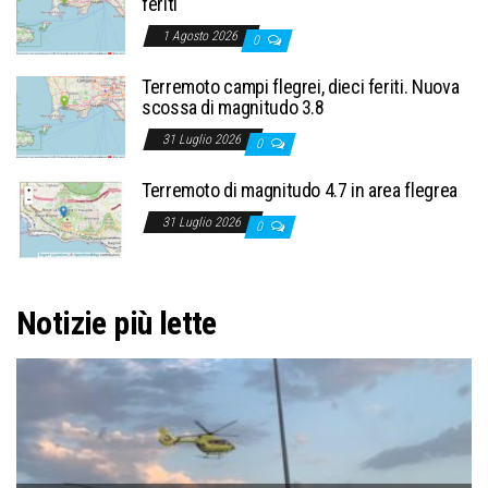
feriti
1 Agosto 2026
0
Terremoto campi flegrei, dieci feriti. Nuova
scossa di magnitudo 3.8
31 Luglio 2026
0
Terremoto di magnitudo 4.7 in area flegrea
31 Luglio 2026
0
Notizie più lette