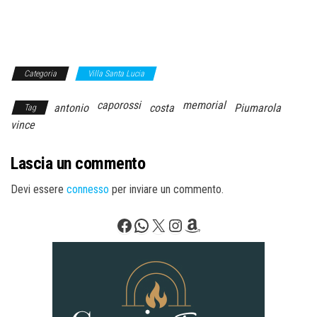
Categoria
Villa Santa Lucia
caporossi
memorial
antonio
costa
Piumarola
Tag
vince
Lascia un commento
Devi essere
connesso
per inviare un commento.
Facebook
WhatsApp
X
Instagram
Amazon