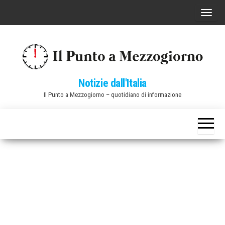
Vai
C
al
o
contenuto
m
m
u
Notizie dall'Italia
t
Il Punto a Mezzogiorno – quotidiano di informazione
a
n
a
v
i
g
a
z
i