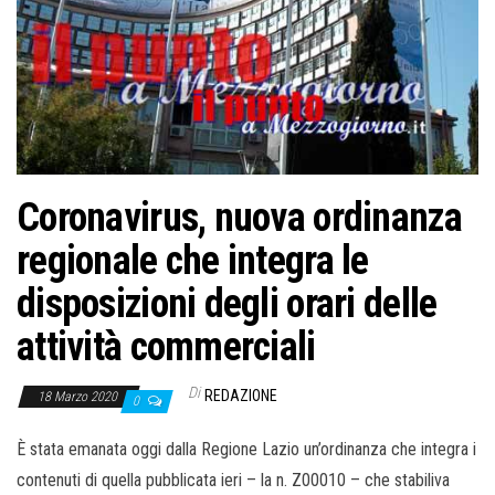
o
n
e
Coronavirus, nuova ordinanza
regionale che integra le
disposizioni degli orari delle
attività commerciali
Di
REDAZIONE
18 Marzo 2020
0
È stata emanata oggi dalla Regione Lazio un’ordinanza che integra i
contenuti di quella pubblicata ieri – la n. Z00010 – che stabiliva