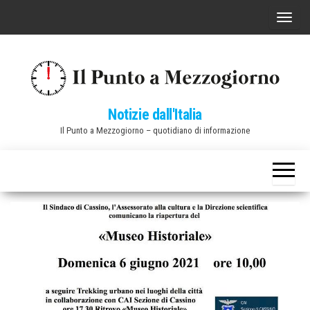
Vai
C
al
o
contenuto
m
m
u
Notizie dall'Italia
t
Il Punto a Mezzogiorno – quotidiano di informazione
a
n
a
v
i
g
a
z
i