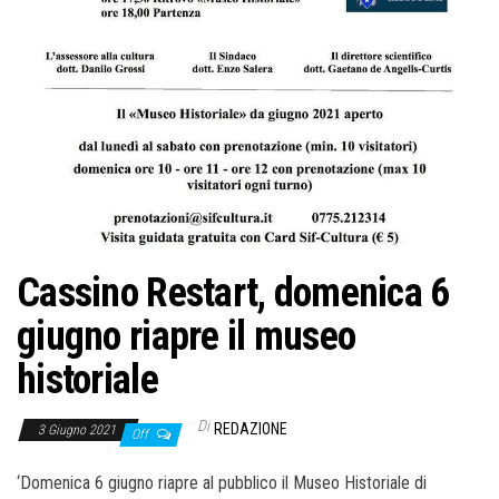
o
n
e
Cassino Restart, domenica 6
giugno riapre il museo
historiale
Di
REDAZIONE
3 Giugno 2021
Off
‘Domenica 6 giugno riapre al pubblico il Museo Historiale di