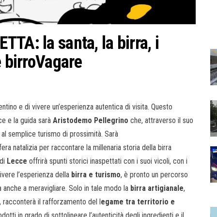
TA: la santa, la birra, i
e birroVagare
tino e di vivere un’esperienza autentica di visita. Questo
ce e la guida sarà
Aristodemo Pellegrino
che, attraverso il suo
 al semplice turismo di prossimità. Sarà
ra natalizia per raccontare la millenaria storia della birra
 di
Lecce
offrirà spunti storici inaspettati con i suoi vicoli, con i
vivere l’esperienza della
birra e turismo
, è pronto un percorso
 anche a meravigliare. Solo in tale modo la
birra artigianale
,
, racconterà il rafforzamento del l
egame tra territorio e
dotti in grado di sottolineare l’autenticità degli ingredienti e il