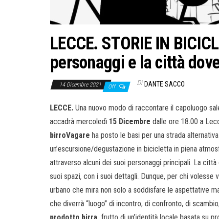
LECCE. STORIE IN BICICLET
personaggi e la città dov
Di
DANTE SACCO
14 Dicembre 2021
Off
LECCE.
Una nuovo modo di raccontare il capoluogo salen
accadrà mercoledì
15 Dicembre
dalle ore 18.00 a Lec
birroVagare
ha posto le basi per una strada alternativa
un’escursione/degustazione in bicicletta in piena atmosfe
attraverso alcuni dei suoi personaggi principali. La città
suoi spazi, con i suoi dettagli. Dunque, per chi volesse 
urbano che mira non solo a soddisfare le aspettative ma
che diverrà “luogo” di incontro, di confronto, di scambio
prodotto birra,
frutto di un’identità locale basata su pro