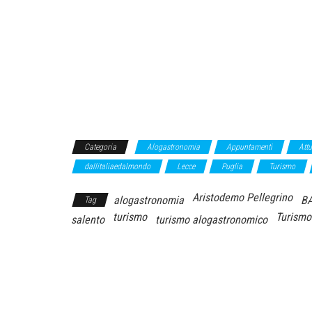
Categoria
Alogastronomia
Appuntamenti
Attu
dallitaliaedalmondo
Lecce
Puglia
Turismo
Aristodemo Pellegrino
alogastronomia
B
Tag
turismo
Turismo
salento
turismo alogastronomico