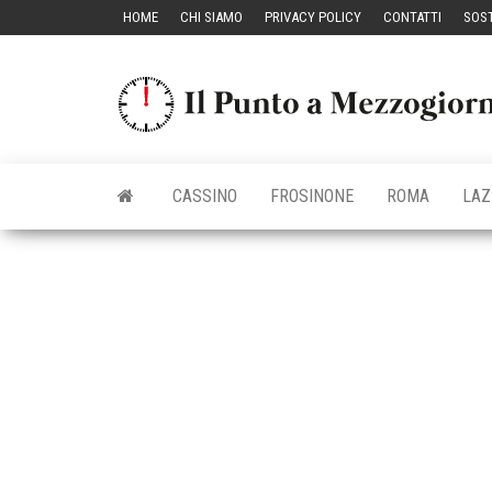
Vai
HOME
CHI SIAMO
PRIVACY POLICY
CONTATTI
SOST
al
contenuto
CASSINO
FROSINONE
ROMA
LAZ