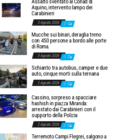
Assalto sventato al Conad di
Aquino, intervento lampo dei
Carabinieri
3 Agosto 2026
0
Mucche sui binari, deraglia treno
con 450 persone a bordo alle porte
di Roma.
3 Agosto 2026
0
Schianto tra autobus, camper e due
auto, cinque morti sulla ternana
2 Agosto 2026
0
Cassino, sorpreso a spacciare
hashish in piazza Miranda:
arrestato dai Carabinieri con il
supporto della Polizia
2 Agosto 2026
0
Terremoto Campi Flegrei, salgono a