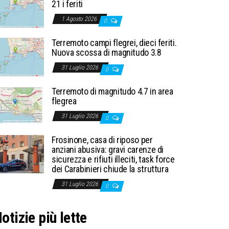
21 i feriti
1 Agosto 2026
0
Terremoto campi flegrei, dieci feriti.
Nuova scossa di magnitudo 3.8
31 Luglio 2026
0
Terremoto di magnitudo 4.7 in area
flegrea
31 Luglio 2026
0
Frosinone, casa di riposo per
anziani abusiva: gravi carenze di
sicurezza e rifiuti illeciti, task force
dei Carabinieri chiude la struttura
31 Luglio 2026
0
otizie più lette