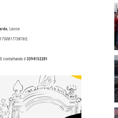
ardo
, Lecce
71750817738765;
00 contattando il
3394152281