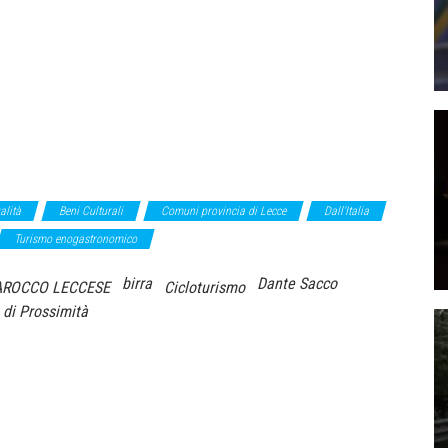
alità
Beni Culturali
Comuni provincia di Lecce
Dall'Italia
Turismo enogastronomico
birra
Dante Sacco
AROCCO LECCESE
Cicloturismo
 di Prossimità