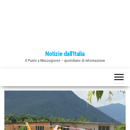
o
n
e
Notizie dall'Italia
Il Punto a Mezzogiorno – quotidiano di informazione