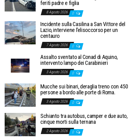
feriti padre e figlia
8 Agosto 2026
0
Incidente sulla Casilina a San Vittore del
Lazio, interviene l’elisoccorso per un
centauro
7 Agosto 2026
0
Assalto sventato al Conad di Aquino,
intervento lampo dei Carabinieri
3 Agosto 2026
0
Mucche sui binari, deraglia treno con 450
persone a bordo alle porte di Roma.
3 Agosto 2026
0
Schianto tra autobus, camper e due auto,
cinque morti sulla ternana
2 Agosto 2026
0