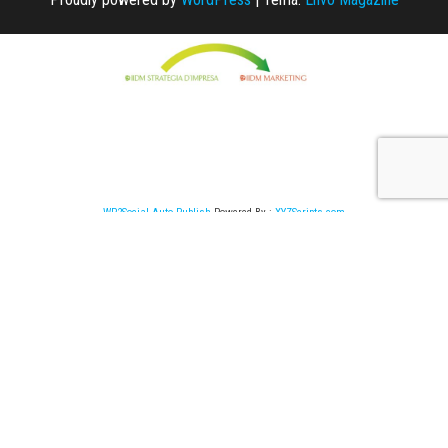
WP2Social Auto Publish
Powered By :
XYZScripts.com