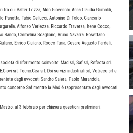
ri tra cui Valter Lozza, Aldo Giovenchi, Anna Claudia Grimaldi,
o Panetta, Fabio Cellucci, Antonino Di Folco, Giancarlo
argarella, Alfonso Verlezza, Riccardo Traversa, Irene Cocco,
sco Rando, Carmelina Scaglione, Bruno Navarra, Rosettano
iuliano, Enrico Giuliano, Rocco Furia, Cesare Augusto Fardelli,
cietà di riferimento coinvolte: Mad srl, Saf srl, Refecta srl,
E.Giovi srl, Tecno.Gea srl, Dsi servizi industriali srl, Vetreco srl e
resentate dagli avvocati Sandro Salera, Paolo Marandola,
anto concerne Saf mentre la Mad è rappresentata dagli avvocati
astro, al 3 febbraio per chiusura questioni preliminari.