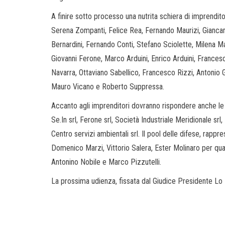
A finire sotto processo una nutrita schiera di imprendito
Serena Zompanti, Felice Rea, Fernando Maurizi, Giancarl
Bernardini, Fernando Conti, Stefano Sciolette, Milena M
Giovanni Ferone, Marco Arduini, Enrico Arduini, France
Navarra, Ottaviano Sabellico, Francesco Rizzi, Antonio G
Mauro Vicano e Roberto Suppressa.
Accanto agli imprenditori dovranno rispondere anche le so
Se.In srl, Ferone srl, Società Industriale Meridionale srl, 
Centro servizi ambientali srl. Il pool delle difese, rapp
Domenico Marzi, Vittorio Salera, Ester Molinaro per qu
Antonino Nobile e Marco Pizzutelli.
La prossima udienza, fissata dal Giudice Presidente Lo M