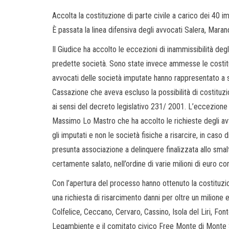
Accolta la costituzione di parte civile a carico dei 40 i
È passata la linea difensiva degli avvocati Salera, Marand
Il Giudice ha accolto le eccezioni di inammissibilità degl
predette società. Sono state invece ammesse le costituzio
avvocati delle società imputate hanno rappresentato a so
Cassazione che aveva escluso la possibilità di costituzio
ai sensi del decreto legislativo 231/ 2001. L’eccezione
Massimo Lo Mastro che ha accolto le richieste degli avv
gli imputati e non le società fisiche a risarcire, in caso
presunta associazione a delinquere finalizzata allo smalti
certamente salato, nell’ordine di varie milioni di euro 
Con l’apertura del processo hanno ottenuto la costituzi
una richiesta di risarcimento danni per oltre un milione 
Colfelice, Ceccano, Cervaro, Cassino, Isola del Liri, Fon
Legambiente e il comitato civico Free Monte di Monte