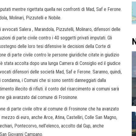
mputati mentre rigettata quella nei confronti di Mad, Saf e Ferone.
ola, Molinari, Pizzutelli e Nobile.
i avvocati Salera , Marandola, Pizzutelli, Molinaro, difensori delle
ni di parte civile contro i 40 soggetti privati imputati. Gli
N
stegno delle loro tesi difensive le decisioni della Corte di
ne di parte civile contro le persone giuridiche citate in giudizio
 è stata accolta dopo una lunga Camera di Consiglio ed il giudice
ocati difensori delle società Mad, Saf e Ferone. Saranno, quindi,
 di condanna, i Comuni che si sono sentiti danneggiati dalla
mento illecito di rifiuti. il conto del risarcimento ai comuni sarà
come già avanzato dal comune di Frosinone.
one di parte civile oltre al comune di Frosinone che ha avanzato
e mezzo di euro, anche Arce, Atina, Castelliri, Colle San Magno,
techiari, Pontecorvo, nell’elenco, accolto dal Gup, anche
 San Giovanni Campano.