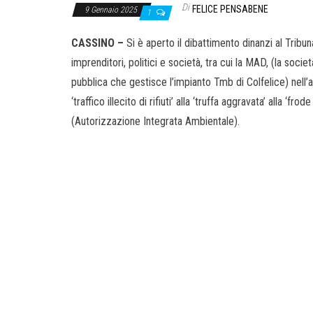
Di
FELICE PENSABENE
9 Gennaio 2025
1
CASSINO –
Si è aperto il dibattimento dinanzi al Tribu
imprenditori, politici e società, tra cui la MAD, (la soci
pubblica che gestisce l’impianto Tmb di Colfelice) nell
‘traffico illecito di rifiuti’ alla ‘truffa aggravata’ alla ‘fro
(Autorizzazione Integrata Ambientale).