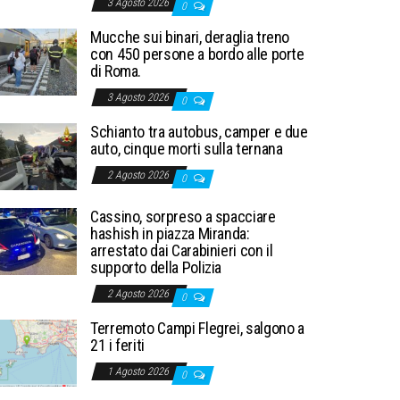
3 Agosto 2026
0
Mucche sui binari, deraglia treno
con 450 persone a bordo alle porte
di Roma.
3 Agosto 2026
0
Schianto tra autobus, camper e due
auto, cinque morti sulla ternana
2 Agosto 2026
0
Cassino, sorpreso a spacciare
hashish in piazza Miranda:
arrestato dai Carabinieri con il
supporto della Polizia
2 Agosto 2026
0
Terremoto Campi Flegrei, salgono a
21 i feriti
1 Agosto 2026
0