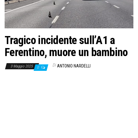
o
n
e
Tragico incidente sull’A1 a
Ferentino, muore un bambino
Di
ANTONIO NARDELLI
3 Maggio 2025
0