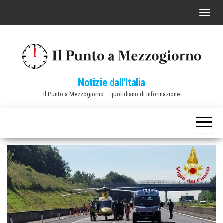
Vai
C
al
o
contenuto
m
m
u
Notizie dall'Italia
t
Il Punto a Mezzogiorno – quotidiano di informazione
a
n
a
v
i
g
a
z
i