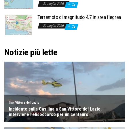
31 Luglio 2026
0
Terremoto di magnitudo 4.7 in area flegrea
31 Luglio 2026
0
Notizie più lette