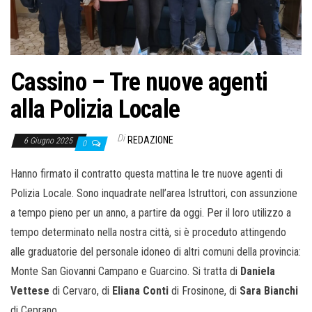
o
n
e
Cassino – Tre nuove agenti
alla Polizia Locale
Di
REDAZIONE
6 Giugno 2025
0
Hanno firmato il contratto questa mattina le tre nuove agenti di
Polizia Locale. Sono inquadrate nell’area Istruttori, con assunzione
a tempo pieno per un anno, a partire da oggi. Per il loro utilizzo a
tempo determinato nella nostra città, si è proceduto attingendo
alle graduatorie del personale idoneo di altri comuni della provincia:
Monte San Giovanni Campano e Guarcino. Si tratta di
Daniela
Vettese
di Cervaro, di
Eliana Conti
di Frosinone, di
Sara Bianchi
di Ceprano.