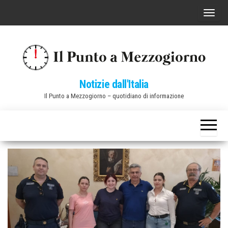
Vai
C
al
o
contenuto
m
m
u
Notizie dall'Italia
t
Il Punto a Mezzogiorno – quotidiano di informazione
a
n
a
v
i
g
a
z
i