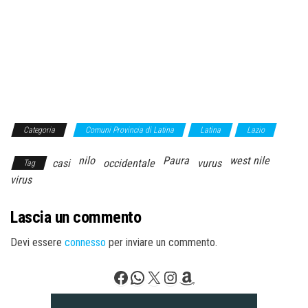
Categoria
Comuni Provincia di Latina
Latina
Lazio
nilo
Paura
west nile
casi
occidentale
vurus
Tag
virus
Lascia un commento
Devi essere
connesso
per inviare un commento.
Facebook
WhatsApp
X
Instagram
Amazon