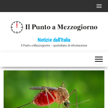
Vai
C
al
o
contenuto
m
m
u
Notizie dall'Italia
t
Il Punto a Mezzogiorno – quotidiano di informazione
a
n
a
v
i
g
a
z
i