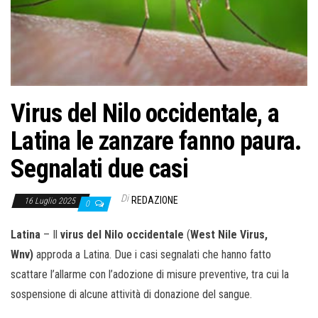
o
n
e
Virus del Nilo occidentale, a
Latina le zanzare fanno paura.
Segnalati due casi
Di
REDAZIONE
16 Luglio 2025
0
Latina
– Il
virus del Nilo occidentale
(
West Nile Virus,
Wnv)
approda a Latina. Due i casi segnalati che hanno fatto
scattare l’allarme con l’adozione di misure preventive, tra cui la
sospensione di alcune attività di donazione del sangue.