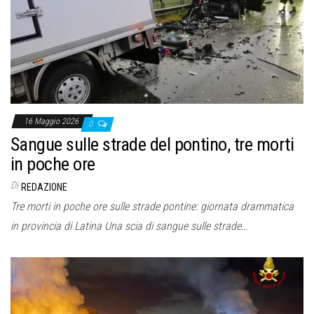
o
n
e
16 Maggio 2026
0
Sangue sulle strade del pontino, tre morti
in poche ore
Di
REDAZIONE
Tre morti in poche ore sulle strade pontine: giornata drammatica
in provincia di Latina Una scia di sangue sulle strade…