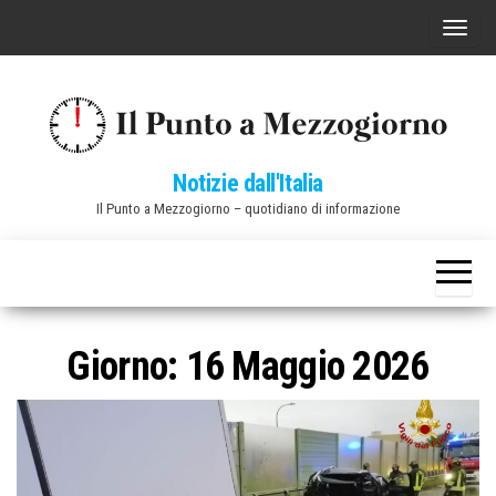
Vai
C
al
o
contenuto
m
m
u
Notizie dall'Italia
t
Il Punto a Mezzogiorno – quotidiano di informazione
a
n
a
v
i
Giorno:
16 Maggio 2026
g
a
z
i