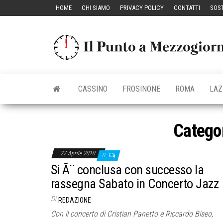
Vai
HOME
CHI SIAMO
PRIVACY POLICY
CONTATTI
SOST
al
contenuto
CASSINO
FROSINONE
ROMA
LAZ
Catego
27 Aprile 2010
0
Si Ã¨ conclusa con successo la
rassegna Sabato in Concerto Jazz
Di
REDAZIONE
Con il concerto di Cristian Panetto e Riccardo Biseo,