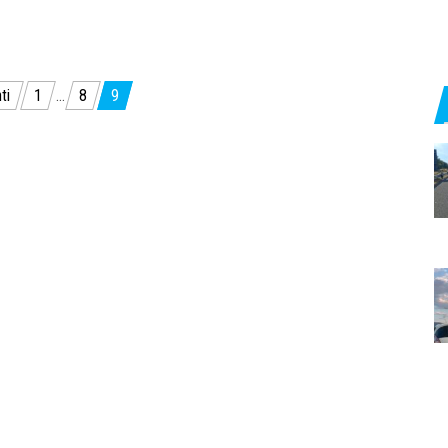
ti
1
…
8
9