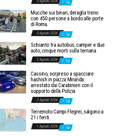
3 Agosto 2026
0
Mucche sui binari, deraglia treno
con 450 persone a bordo alle porte
di Roma.
3 Agosto 2026
0
Schianto tra autobus, camper e due
auto, cinque morti sulla ternana
2 Agosto 2026
0
Cassino, sorpreso a spacciare
hashish in piazza Miranda:
arrestato dai Carabinieri con il
supporto della Polizia
2 Agosto 2026
0
Terremoto Campi Flegrei, salgono a
21 i feriti
1 Agosto 2026
0