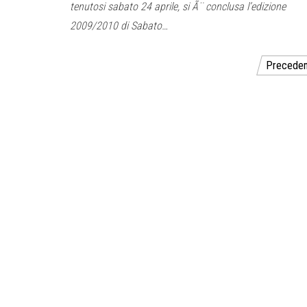
tenutosi sabato 24 aprile, si Ã¨ conclusa l’edizione
2009/2010 di Sabato…
Paginazione
Preceden
degli
articoli