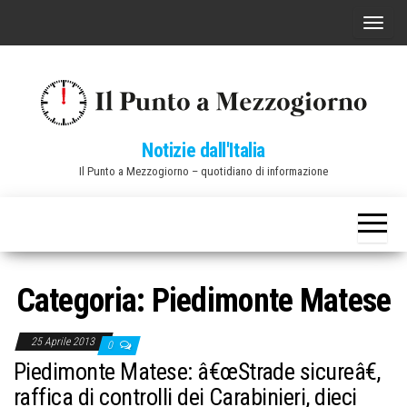
Vai
C
al
o
contenuto
m
m
u
Notizie dall'Italia
t
Il Punto a Mezzogiorno – quotidiano di informazione
a
n
a
v
i
Categoria:
Piedimonte Matese
g
a
25 Aprile 2013
0
z
Piedimonte Matese: â€œStrade sicureâ€,
i
raffica di controlli dei Carabinieri, dieci