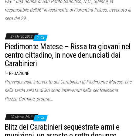
Eâ€™ una donna di San Potito Sannitico, N.C., 30enne, la
responsabile dellâ€™investimento di Fiorentina Peluso, avvenuto la
sera del 29…
27 Marzo 2013
0
Piedimonte Matese – Rissa tra giovani nel
centro cittadino, in nove denunciati dai
Carabinieri
Di
REDAZIONE
Provvidenziale intervento dei Carabinieri di Piedimonte Matese, che
nella tarda serata di ieri sono intervenuti nella centralissima
Piazza Carmine, proprio…
20 Marzo 2013
0
Blitz dei Carabinieri sequestrate armi e
munizioni, un arresto e sette denunce