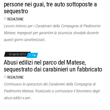
o
persone nei guai, tre auto sottoposte a
n
sequestro
e
Di
REDAZIONE
Lavoro intenso per i Carabinieri della Compagnia di Piedimonte
Matese, impegnati per garantire la sicurezza stradale durante
questi giorni caratterizzati…
16 Aprile 2013
0
Abusi edilizi nel parco del Matese,
sequestrato dai carabinieri un fabbricato
Di
REDAZIONE
Continuano le operazioni dei Carabinieri della Compagnia di
Piedimonte Matese, finalizzate a contrastare il fenomeno degli
abusi edilizi e per…