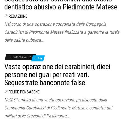
dentistico abusivo a Piedimonte Matese
Di
REDAZIONE
Nel corso di una operazione coordinata dalla Compagnia
Carabinieri di Piedimonte Matese finalizzata a garantire la tutela
della salute pubblica,…
13 Marzo 2013
0
Vasta operazione dei carabinieri, dieci
persone nei guai per reati vari.
Sequestrate banconote false
Di
FELICE PENSABENE
Nellâ€™ambito di una vasta operazione predisposta dalla
Compagnia Carabinieri di Piedimonte Matese e condotta dai
militari delle Stazioni di Piedimonte,…