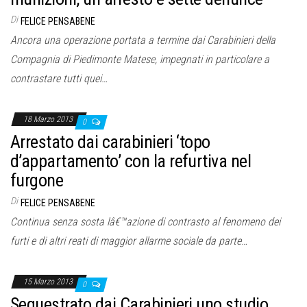
Di
FELICE PENSABENE
Ancora una operazione portata a termine dai Carabinieri della
Compagnia di Piedimonte Matese, impegnati in particolare a
contrastare tutti quei…
18 Marzo 2013
0
Arrestato dai carabinieri ‘topo
d’appartamento’ con la refurtiva nel
furgone
Di
FELICE PENSABENE
Continua senza sosta lâ€™azione di contrasto al fenomeno dei
furti e di altri reati di maggior allarme sociale da parte…
15 Marzo 2013
0
Sequestrato dai Carabinieri uno studio