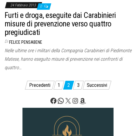
24 Febbraio 2013
0
Furti e droga, eseguite dai Carabinieri
misure di prevenzione verso quattro
pregiudicati
Di
FELICE PENSABENE
Nelle ultime ore i militari della Compagnia Carabinieri di Piedimonte
Matese, hanno eseguito misure di prevenzione nei confronti di
quattro…
Paginazione
Precedenti
1
2
3
Successivi
degli
Facebook
WhatsApp
X
Instagram
Amazon
articoli