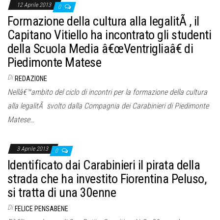
12 Aprile 2013
0
Formazione della cultura alla legalitÃ , il
Capitano Vitiello ha incontrato gli studenti
della Scuola Media â€œVentrigliaâ€ di
Piedimonte Matese
Di
REDAZIONE
Nellâ€™ambito del ciclo di incontri per la formazione della cultura
alla legalitÃ svolto dalla Compagnia dei Carabinieri di Piedimonte
Matese…
3 Aprile 2013
0
Identificato dai Carabinieri il pirata della
strada che ha investito Fiorentina Peluso,
si tratta di una 30enne
Di
FELICE PENSABENE