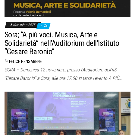
8 Novembre 2023
0
Sora; “A più voci. Musica, Arte e
Solidarietà” nell’Auditorium dell’Istituto
“Cesare Baronio”
Di
FELICE PENSABENE
SORA – Domenica 12 novembre, presso l’Auditorium dell’IIS
“Cesare Baronio” a Sora, alle ore 17.00 si terrà l’evento A PIÙ…