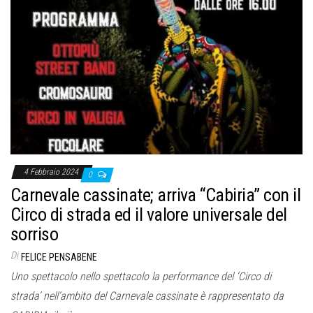
4 Febbraio 2024
0
Carnevale cassinate; arriva “Cabiria” con il
Circo di strada ed il valore universale del
sorriso
Di
FELICE PENSABENE
Uno spettacolo nello spettacolo la performance del ‘Circo di
strada’ nell’ambito del Carnevale cassinate è rappresentato da