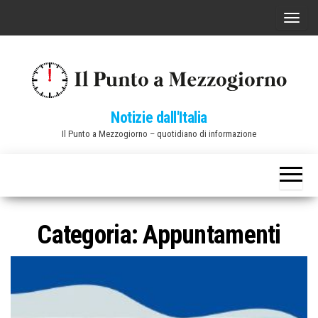
Vai
C
al
o
contenuto
m
m
u
Notizie dall'Italia
t
Il Punto a Mezzogiorno – quotidiano di informazione
a
n
a
v
i
Categoria:
Appuntamenti
g
a
z
i