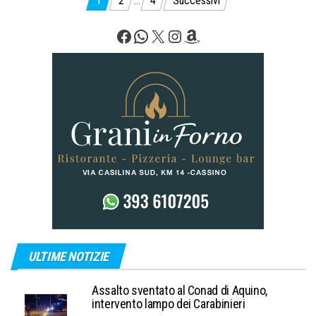
Paginazione
1
2
…
4
Successivi
degli
Facebook
WhatsApp
X
Instagram
Amazon
articoli
ULTIME NOTIZIE
Assalto sventato al Conad di Aquino,
intervento lampo dei Carabinieri