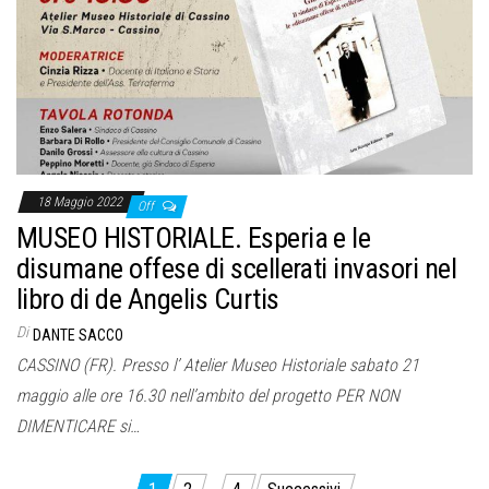
18 Maggio 2022
Off
MUSEO HISTORIALE. Esperia e le
disumane offese di scellerati invasori nel
libro di de Angelis Curtis
Di
DANTE SACCO
CASSINO (FR). Presso l’ Atelier Museo Historiale sabato 21
maggio alle ore 16.30 nell’ambito del progetto PER NON
DIMENTICARE si…