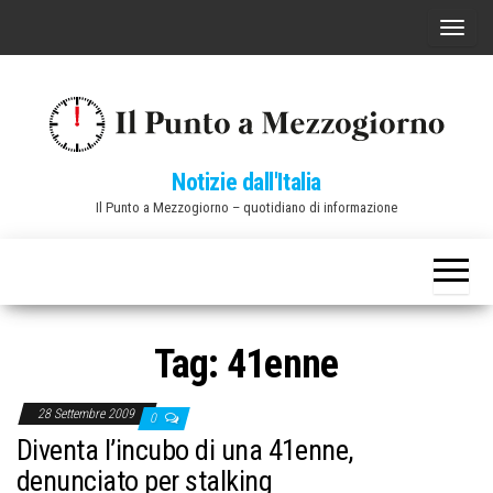
Vai
C
al
o
contenuto
m
m
u
Notizie dall'Italia
t
Il Punto a Mezzogiorno – quotidiano di informazione
a
n
a
v
i
Tag:
41enne
g
a
28 Settembre 2009
0
z
Diventa l’incubo di una 41enne,
i
denunciato per stalking