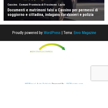
Proudly powered by
WordPress
|
Tema:
Envo Magazine
WP2Social Auto Publish
Powered By :
XYZScripts.com