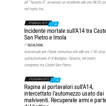
â€“ Taranto Ã¨ avvenuto un incidente alle ore 08:20 cir
nel tratto tra…
8 Febbraio 2013
0
Incidente mortale sull’A14 tra Cast
San Pietro e Imola
Di
REDAZIONE
Autostrade per l’Italia comunica che alle ore 7.30 circa
sull’autostrada A14 Bologna -Taranto, nel tratto
compreso tra Castel San Pietro…
14 Dicembre 2012
0
Rapina al portavalori sull’A14,
intercettato l’automezzo usato dai
malviventi. Recuperate armi e part