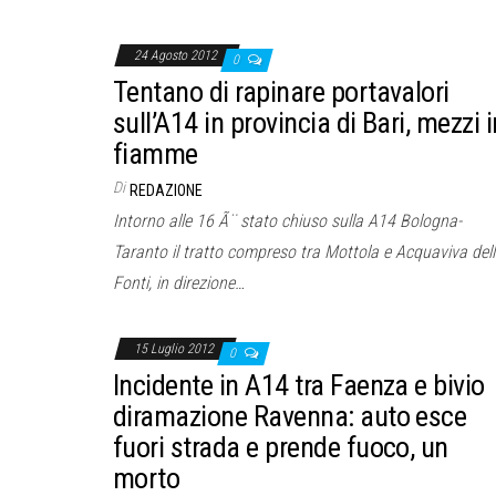
24 Agosto 2012
0
Tentano di rapinare portavalori
sull’A14 in provincia di Bari, mezzi i
fiamme
Di
REDAZIONE
Intorno alle 16 Ã¨ stato chiuso sulla A14 Bologna-
Taranto il tratto compreso tra Mottola e Acquaviva dell
Fonti, in direzione…
15 Luglio 2012
0
Incidente in A14 tra Faenza e bivio
diramazione Ravenna: auto esce
fuori strada e prende fuoco, un
morto