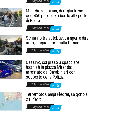
3 Agosto 2026
0
Mucche sui binari, deraglia treno
con 450 persone a bordo alle porte
di Roma.
3 Agosto 2026
0
Schianto tra autobus, camper e due
auto, cinque morti sulla ternana
2 Agosto 2026
0
Cassino, sorpreso a spacciare
hashish in piazza Miranda:
arrestato dai Carabinieri con il
supporto della Polizia
2 Agosto 2026
0
Terremoto Campi Flegrei, salgono a
21 i feriti
1 Agosto 2026
0