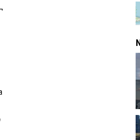
Ã¬
N
a
a