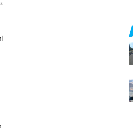
ca
el
e