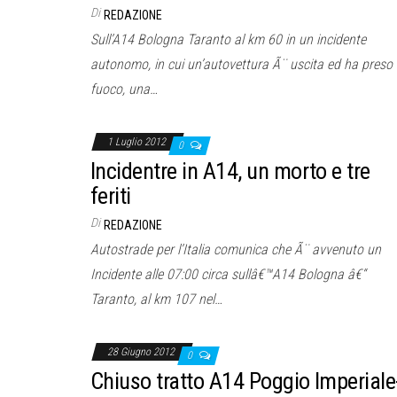
Di
REDAZIONE
Sull’A14 Bologna Taranto al km 60 in un incidente
autonomo, in cui un’autovettura Ã¨ uscita ed ha preso
fuoco, una…
1 Luglio 2012
0
Incidentre in A14, un morto e tre
feriti
Di
REDAZIONE
Autostrade per l’Italia comunica che Ã¨ avvenuto un
Incidente alle 07:00 circa sullâ€™A14 Bologna â€“
Taranto, al km 107 nel…
28 Giugno 2012
0
Chiuso tratto A14 Poggio Imperiale