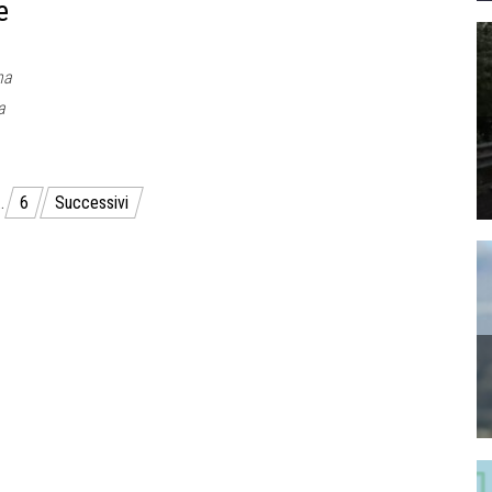
e
na
a
…
6
Successivi