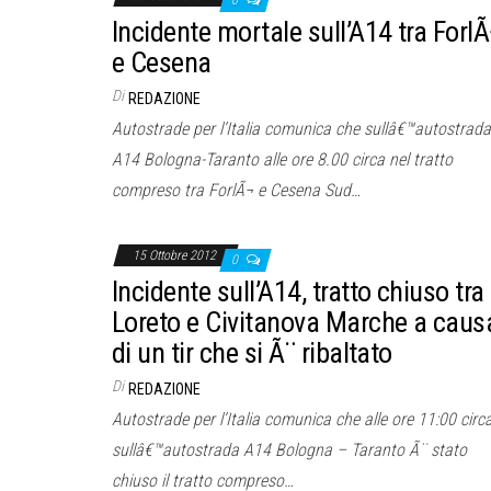
0
Incidente mortale sull’A14 tra Forl
e Cesena
Di
REDAZIONE
Autostrade per l’Italia comunica che sullâ€™autostrada
A14 Bologna-Taranto alle ore 8.00 circa nel tratto
compreso tra ForlÃ¬ e Cesena Sud…
15 Ottobre 2012
0
Incidente sull’A14, tratto chiuso tra
Loreto e Civitanova Marche a caus
di un tir che si Ã¨ ribaltato
Di
REDAZIONE
Autostrade per l’Italia comunica che alle ore 11:00 circ
sullâ€™autostrada A14 Bologna – Taranto Ã¨ stato
chiuso il tratto compreso…