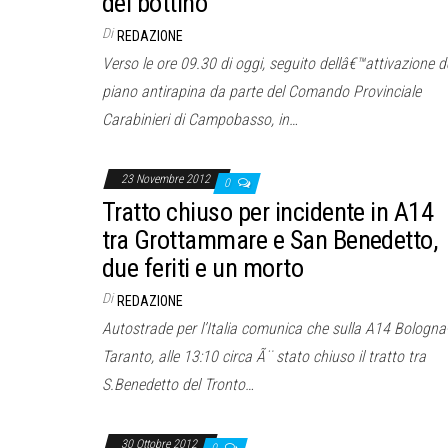
del bottino
Di
REDAZIONE
Verso le ore 09.30 di oggi, seguito dellâ€™attivazione d
piano antirapina da parte del Comando Provinciale
Carabinieri di Campobasso, in…
23 Novembre 2012
0
Tratto chiuso per incidente in A14
tra Grottammare e San Benedetto,
due feriti e un morto
Di
REDAZIONE
Autostrade per l’Italia comunica che sulla A14 Bologna
Taranto, alle 13:10 circa Ã¨ stato chiuso il tratto tra
S.Benedetto del Tronto…
30 Ottobre 2012