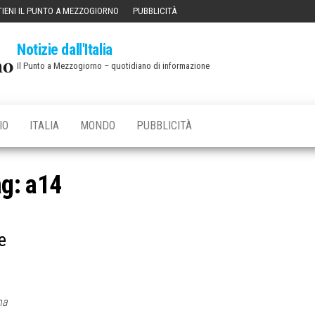
IENI IL PUNTO A MEZZOGIORNO
PUBBLICITÀ
Notizie dall'Italia
Il Punto a Mezzogiorno – quotidiano di informazione
IO
ITALIA
MONDO
PUBBLICITÀ
ag:
a14
e
na