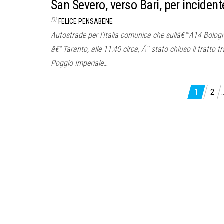
San Severo, verso Bari, per incident
Di
FELICE PENSABENE
Autostrade per l’Italia comunica che sullâ€™A14 Bolog
â€“ Taranto, alle 11:40 circa, Ã¨ stato chiuso il tratto tr
Poggio Imperiale…
Paginazione
1
2
degli
articoli