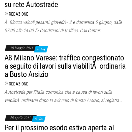
su rete Autostrade
Di
REDAZIONE
Â· Blocco veicoli pesanti: giovedÃ¬ 2 e domenica 5 giugno, dalle
07:00 alle 24:00 Â· Condizioni di traffico: Call Center…
18 Maggio 2011
0
A8 Milano Varese: traffico congestionato
a seguito di lavori sulla viabilitÃ ordinaria
a Busto Arsizio
Di
REDAZIONE
Autostrade per l’Italia comunica che a causa di lavori sulla
viabilitÃ ordinaria dopo lo svincolo di Busto Arsizio, si registra…
20 Aprile 2011
0
Per il prossimo esodo estivo aperta al