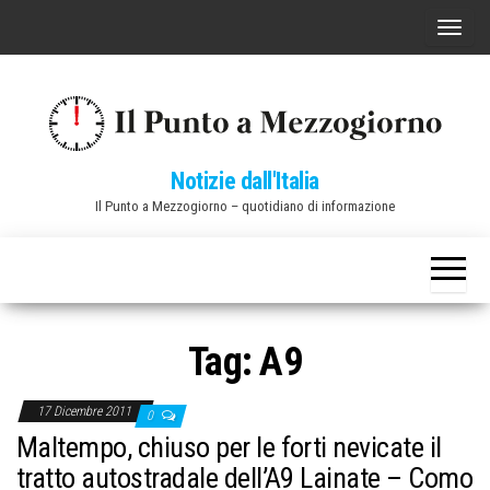
Vai
C
al
o
contenuto
m
m
u
Notizie dall'Italia
t
Il Punto a Mezzogiorno – quotidiano di informazione
a
n
a
v
i
Tag:
A9
g
a
17 Dicembre 2011
0
z
Maltempo, chiuso per le forti nevicate il
i
tratto autostradale dell’A9 Lainate – Como