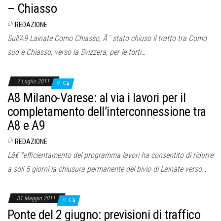
o
– Chiasso
n
Di
REDAZIONE
e
Sull’A9 Lainate Como Chiasso, Ã¨ stato chiuso il tratto tra Como
sud e Chiasso, verso la Svizzera, per le forti…
7 Luglio 2011
0
A8 Milano-Varese: al via i lavori per il
completamento dell’interconnessione tra
A8 e A9
Di
REDAZIONE
Lâ€™efficientamento del programma lavori ha consentito di ridurre
a soli 5 giorni la chiusura permanente del bivio di Lainate verso…
31 Maggio 2011
0
Ponte del 2 giugno: previsioni di traffico