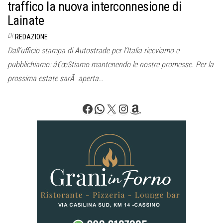
traffico la nuova interconnesione di
Lainate
Di
REDAZIONE
Dall’ufficio stampa di Autostrade per l’Italia riceviamo e
pubblichiamo: â€œStiamo mantenendo le nostre promesse. Per la
prossima estate sarÃ aperta…
Facebook
WhatsApp
X
Instagram
Amazon