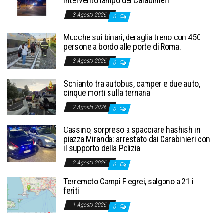
intervento lampo dei Carabinieri
3 Agosto 2026
0
Mucche sui binari, deraglia treno con 450
persone a bordo alle porte di Roma.
3 Agosto 2026
0
Schianto tra autobus, camper e due auto,
cinque morti sulla ternana
2 Agosto 2026
0
Cassino, sorpreso a spacciare hashish in
piazza Miranda: arrestato dai Carabinieri con
il supporto della Polizia
2 Agosto 2026
0
Terremoto Campi Flegrei, salgono a 21 i
feriti
1 Agosto 2026
0