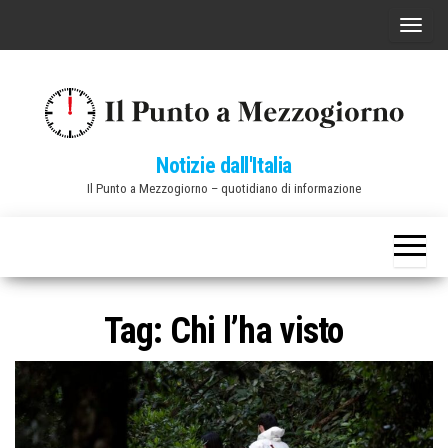
Vai
C
al
o
contenuto
m
m
u
Notizie dall'Italia
t
Il Punto a Mezzogiorno – quotidiano di informazione
a
n
a
v
i
Tag:
Chi l’ha visto
g
a
z
i