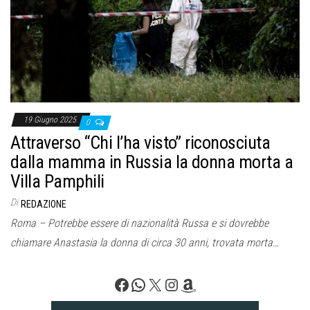
o
n
e
19 Giugno 2025
0
Attraverso “Chi l’ha visto” riconosciuta
dalla mamma in Russia la donna morta a
Villa Pamphili
Di
REDAZIONE
Roma – Potrebbe essere di nazionalità Russa e si dovrebbe
chiamare Anastasia la donna di circa 30 anni, trovata morta…
Facebook
WhatsApp
X
Instagram
Amazon