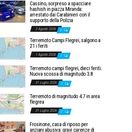
Cassino, sorpreso a spacciare
hashish in piazza Miranda:
arrestato dai Carabinieri con il
supporto della Polizia
2 Agosto 2026
0
Terremoto Campi Flegrei, salgono a
21 i feriti
1 Agosto 2026
0
Terremoto campi flegrei, dieci feriti.
Nuova scossa di magnitudo 3.8
31 Luglio 2026
0
Terremoto di magnitudo 4.7 in area
flegrea
31 Luglio 2026
0
Frosinone, casa di riposo per
anziani abusiva: gravi carenze di