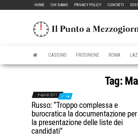
Vai
HOME
CHI SIAMO
PRIVACY POLICY
CONTATTI
SOST
al
contenuto
CASSINO
FROSINONE
ROMA
LAZ
Tag:
Ma
9 Aprile 2011
0
Russo: “Troppo complessa e
burocratica la documentazione per
la presentazione delle liste dei
candidati”