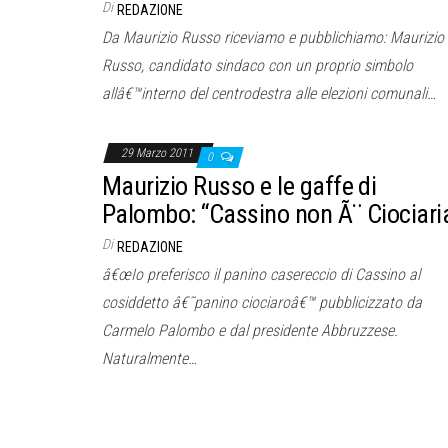
Di
REDAZIONE
Da Maurizio Russo riceviamo e pubblichiamo: Maurizio
Russo, candidato sindaco con un proprio simbolo
allâ€™interno del centrodestra alle elezioni comunali…
29 Marzo 2011
0
Maurizio Russo e le gaffe di
Palombo: “Cassino non Ã¨ Ciociari
Di
REDAZIONE
â€œIo preferisco il panino casereccio di Cassino al
cosiddetto â€˜panino ciociaroâ€™ pubblicizzato da
Carmelo Palombo e dal presidente Abbruzzese.
Naturalmente…