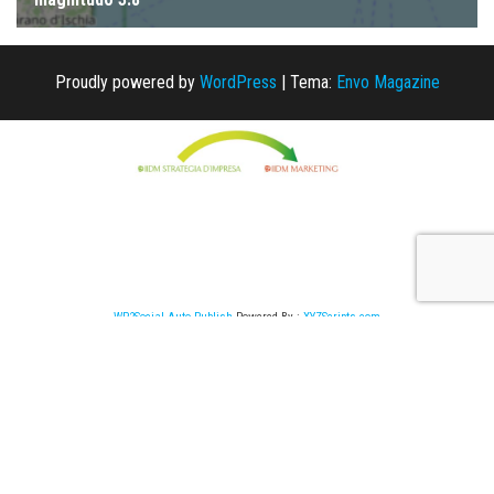
Proudly powered by
WordPress
|
Tema:
Envo Magazine
WP2Social Auto Publish
Powered By :
XYZScripts.com