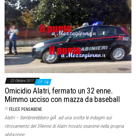
22 Ottobre 2017
Off
Omicidio Alatri, fermato un 32 enne.
Mimmo ucciso con mazza da baseball
Di
FELICE PENSABENE
Alatri – Sembrerebbero giÃ ad una svolta le indagini sul
ritrovamento del 59enne di Alatri trovato esanime nella propria
abitazione.…