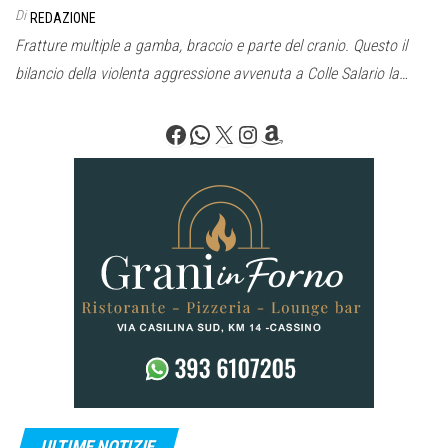
Di
REDAZIONE
Fratture multiple a gamba, braccio e parte del cranio. Questo il
bilancio della violenta aggressione avvenuta a Colle Salario la…
Facebook
WhatsApp
X
Instagram
Amazon
ULTIME NOTIZIE