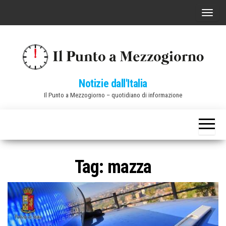
Vai
C
al
o
contenuto
m
m
u
Notizie dall'Italia
t
Il Punto a Mezzogiorno – quotidiano di informazione
a
n
a
v
i
Tag:
mazza
g
a
z
i