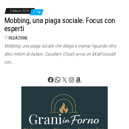
5 Marzo 2010
2
Mobbing, una piaga sociale. Focus con
esperti
Di
REDAZIONE
Mobbing: una piaga sociale che dilaga e oramai riguarda oltre
dieci milioni di italiani. Cavallaro (Cisal) avvia un â€œFocusâ€
con…
Facebook
WhatsApp
X
Instagram
Amazon