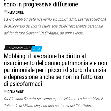
o
sono in progressiva diffusione
n
Di
REDAZIONE
e
Da Giovanni D’Agata riceviamo e pubblichiamo: Lâ€™associazione
â€œSportello dei Dirittiâ€sulla scia dellâ€™esperienza personale
del fondatore Giovanni Dâ€™Agata, da anni svolge…
13 Dicembre 2011
0
Mobbing: il lavoratore ha diritto al
risarcimento del danno patrimoniale e non
patrimoniale per i piccoli disturbi da ansia
e depressione anche se non ha fatto uso
di psicofarmaci
Di
REDAZIONE
Da Giovanni D’Agata riceviamo e pubblichiamo: Lo ha stabilito il
Tribunale di Milano che, con una sentenza del 24 ottobre…