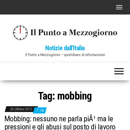
Vai
C
al
o
contenuto
m
m
u
Notizie dall'Italia
t
Il Punto a Mezzogiorno – quotidiano di informazione
a
n
a
v
i
Tag:
mobbing
g
a
26 Ottobre 2012
0
z
Mobbing: nessuno ne parla piÃ¹ ma le
i
pressioni e gli abusi sul posto di lavoro