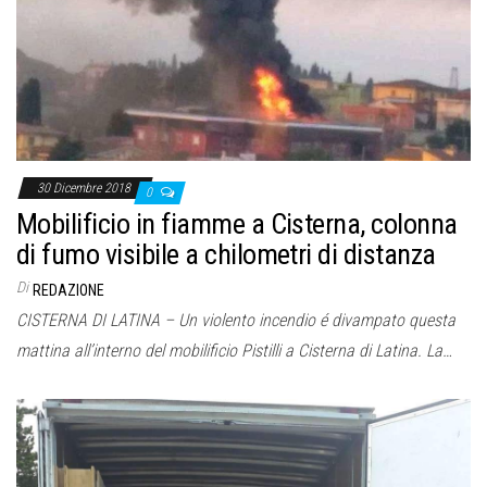
o
n
e
30 Dicembre 2018
0
Mobilificio in fiamme a Cisterna, colonna
di fumo visibile a chilometri di distanza
Di
REDAZIONE
CISTERNA DI LATINA – Un violento incendio é divampato questa
mattina all’interno del mobilificio Pistilli a Cisterna di Latina. La…