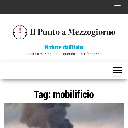
Vai
C
al
o
contenuto
m
m
u
Notizie dall'Italia
t
Il Punto a Mezzogiorno – quotidiano di informazione
a
n
a
v
i
Tag:
mobilificio
g
a
z
i