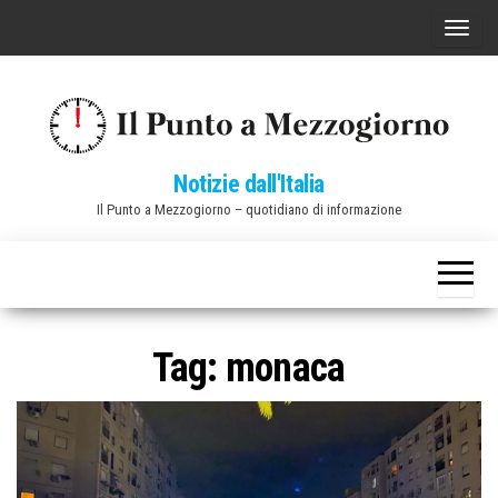
Vai
C
al
o
contenuto
m
m
u
Notizie dall'Italia
t
Il Punto a Mezzogiorno – quotidiano di informazione
a
n
a
v
i
Tag:
monaca
g
a
z
i