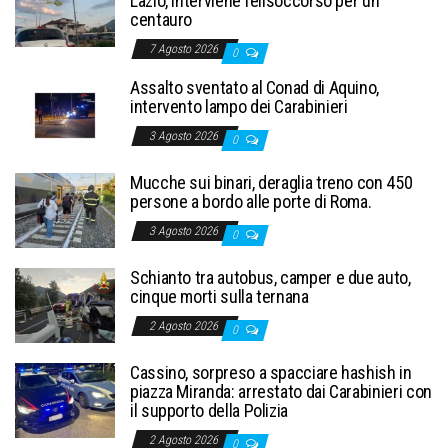
Lazio, interviene l’elisoccorso per un
centauro
7 Agosto 2026
0
Assalto sventato al Conad di Aquino,
intervento lampo dei Carabinieri
3 Agosto 2026
0
Mucche sui binari, deraglia treno con 450
persone a bordo alle porte di Roma.
3 Agosto 2026
0
Schianto tra autobus, camper e due auto,
cinque morti sulla ternana
2 Agosto 2026
0
Cassino, sorpreso a spacciare hashish in
piazza Miranda: arrestato dai Carabinieri con
il supporto della Polizia
2 Agosto 2026
0