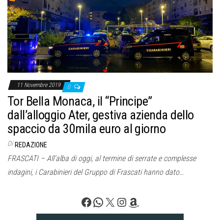
o
n
e
11 Novembre 2019
0
Tor Bella Monaca, il “Principe”
dall’alloggio Ater, gestiva azienda dello
spaccio da 30mila euro al giorno
Di
REDAZIONE
FRASCATI – All’alba di oggi, al termine di serrate e complesse
indagini, i Carabinieri del Gruppo di Frascati hanno dato…
Facebook
WhatsApp
X
Instagram
Amazon