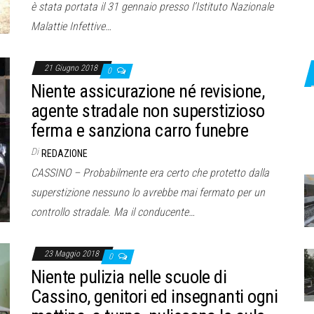
è stata portata il 31 gennaio presso l’Istituto Nazionale
Malattie Infettive…
21 Giugno 2018
0
Niente assicurazione né revisione,
agente stradale non superstizioso
ferma e sanziona carro funebre
Di
REDAZIONE
CASSINO – Probabilmente era certo che protetto dalla
superstizione nessuno lo avrebbe mai fermato per un
controllo stradale. Ma il conducente…
23 Maggio 2018
0
Niente pulizia nelle scuole di
Cassino, genitori ed insegnanti ogni