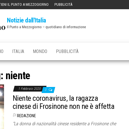
IENI IL PUNTO A MEZZOGIORNO
PUBBLICITÀ
Notizie dall'Italia
Il Punto a Mezzogiorno – quotidiano di informazione
IO
ITALIA
MONDO
PUBBLICITÀ
g:
niente
1 Febbraio 2020
0
Niente coronavirus, la ragazza
cinese di Frosinone non ne è affetta
Di
REDAZIONE
“La donna di nazionalità cinese residente a Frosinone che