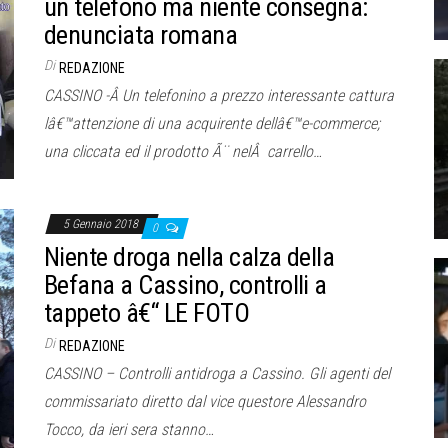
un telefono ma niente consegna:
denunciata romana
Di
REDAZIONE
CASSINO -Â Un telefonino a prezzo interessante cattura
lâ€™attenzione di una acquirente dellâ€™e-commerce;
una cliccata ed il prodotto Ã¨ nelÂ carrello…
5 Gennaio 2018
0
Niente droga nella calza della
Befana a Cassino, controlli a
tappeto â€“ LE FOTO
Di
REDAZIONE
CASSINO – Controlli antidroga a Cassino. Gli agenti del
commissariato diretto dal vice questore Alessandro
Tocco, da ieri sera stanno…