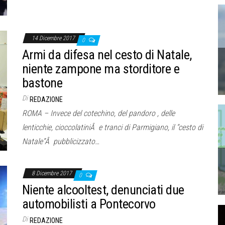
14 Dicembre 2017
0
Armi da difesa nel cesto di Natale,
niente zampone ma storditore e
bastone
Di
REDAZIONE
ROMA – Invece del cotechino, del pandoro , delle
lenticchie, cioccolatiniÂ e tranci di Parmigiano, il “cesto di
Natale”Â pubblicizzato…
8 Dicembre 2017
0
Niente alcooltest, denunciati due
automobilisti a Pontecorvo
Di
REDAZIONE