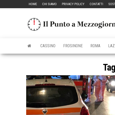
Vai
HOME
CHI SIAMO
PRIVACY POLICY
CONTATTI
SOST
al
contenuto
CASSINO
FROSINONE
ROMA
LAZ
Ta