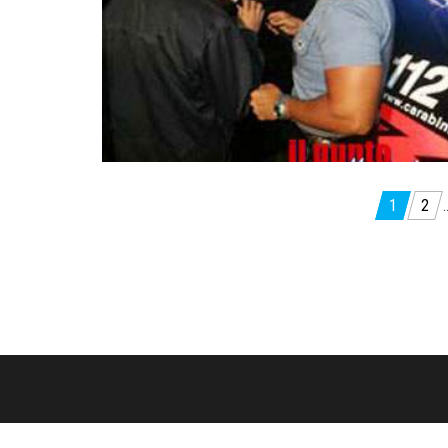
Paginazione
1
2
degli
articoli