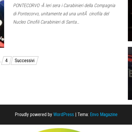
PONTECORVO -Â Ieri sera i Carabinieri della Compagnia
di Pontecorvo, unitamente ad una unitÃ cinofila del
Nucleo Cinofili Carabinieri di Santa…
…
4
Successivi
Proudly powered by
WordPress
|
Tema:
Envo Magazine