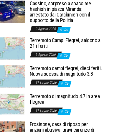
Cassino, sorpreso a spacciare
hashish in piazza Miranda:
arrestato dai Carabinieri con il
supporto della Polizia
2 Agosto 2026
0
Terremoto Campi Flegrei, salgono a
21 i feriti
1 Agosto 2026
0
Terremoto campi flegrei, dieci feriti.
Nuova scossa di magnitudo 3.8
31 Luglio 2026
0
Terremoto di magnitudo 4.7 in area
flegrea
31 Luglio 2026
0
Frosinone, casa di riposo per
anziani abusiva: gravi carenze di