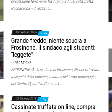
circolazione ferroviaria fra Arpino e Arce, sulla tratta
Roccasecca – Avezzano,…
28 Febbraio 2018
0
Grande freddo, niente scuola a
Frosinone. Il sindaco agli studenti:
“leggete”
Di
REDAZIONE
FROSINONE -Â “Il sindaco di Frosinone, Nicola Ottaviani,
a seguito della riunione, tenutasi nel tardo pomeriggio,
del Centro Operativo Comunale,…
12 Gennaio 2018
0
Cassinate truffata on line, compra