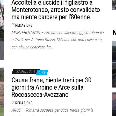
Accoltella e uccide il figliastro a
Monterotondo, arresto convalidato
ma niente carcere per l’80enne
Di
REDAZIONE
N
MONTEROTONDO – Arresto convalidato oggi in tribunale
a Tivoli, per Antonio Russo, l’80enne che domenica sera,
con alcune coltellate, ha…
22 Marzo 2018
0
Causa frana, niente treni per 30
giorni tra Arpino e Arce sulla
Roccasecca-Avezzano
Di
REDAZIONE
ARCE – “Rimarrà sospesa per circa trenta giorni la