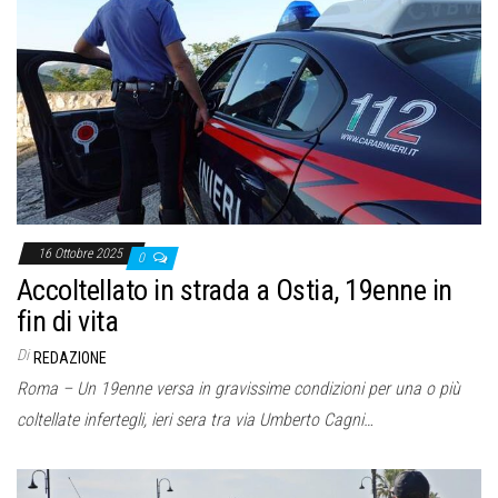
16 Ottobre 2025
0
Accoltellato in strada a Ostia, 19enne in
fin di vita
Di
REDAZIONE
Roma – Un 19enne versa in gravissime condizioni per una o più
coltellate infertegli, ieri sera tra via Umberto Cagni…