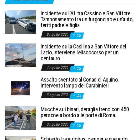
Incidente sull’A1 tra Cassino e San Vittore.
Tamponamento tra un furgoncino e un’auto,
feriti padre e figlia
8 Agosto 2026
0
Incidente sulla Casilina a San Vittore del
Lazio, interviene l’elisoccorso per un
centauro
7 Agosto 2026
0
Assalto sventato al Conad di Aquino,
intervento lampo dei Carabinieri
3 Agosto 2026
0
Mucche sui binari, deraglia treno con 450
persone a bordo alle porte di Roma.
3 Agosto 2026
0
Schianto tra autobus, camper e due auto,