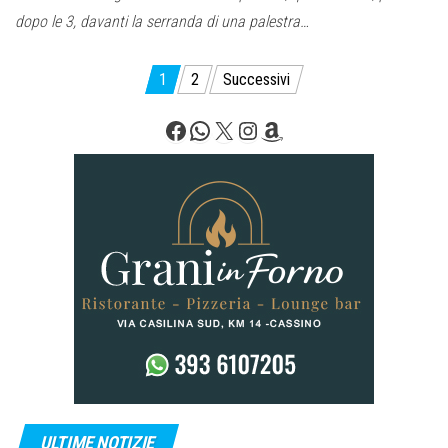
dopo le 3, davanti la serranda di una palestra…
Paginazione
1
2
Successivi
degli
Facebook
WhatsApp
X
Instagram
Amazon
articoli
ULTIME NOTIZIE