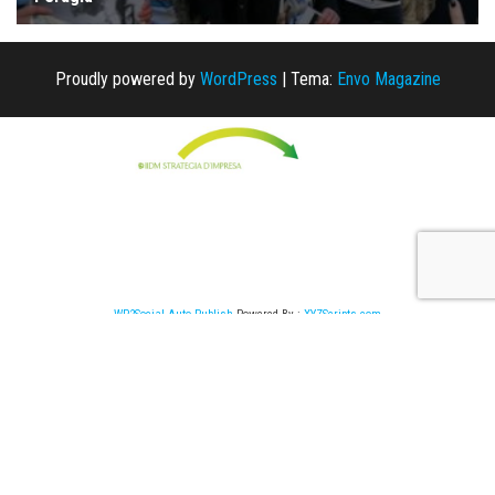
Proudly powered by
WordPress
|
Tema:
Envo Magazine
WP2Social Auto Publish
Powered By :
XYZScripts.com