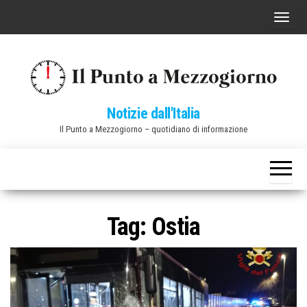
Vai
C
al
o
contenuto
m
m
u
Notizie dall'Italia
t
Il Punto a Mezzogiorno – quotidiano di informazione
a
n
a
v
i
Tag:
Ostia
g
a
z
i