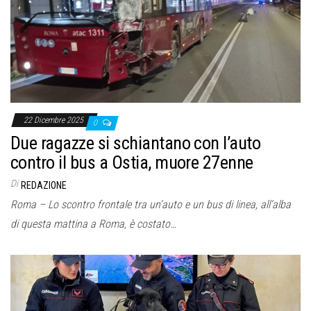
o
n
e
22 Dicembre 2025
0
Due ragazze si schiantano con l’auto
contro il bus a Ostia, muore 27enne
Di
REDAZIONE
Roma – Lo scontro frontale tra un’auto e un bus di linea, all’alba
di questa mattina a Roma, è costato…