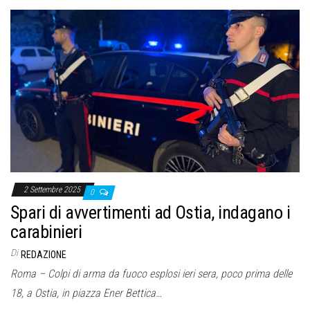
2 Settembre 2025
0
Spari di avvertimenti ad Ostia, indagano i
carabinieri
Di
REDAZIONE
Roma – Colpi di arma da fuoco esplosi ieri sera, poco prima delle
18, a Ostia, in piazza Ener Bettica…