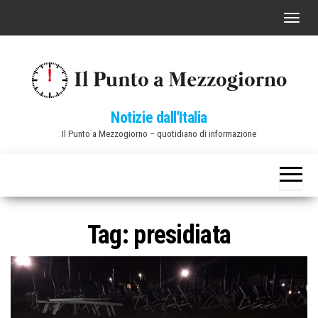
Vai
C
al
o
contenuto
m
m
u
Notizie dall'Italia
t
Il Punto a Mezzogiorno – quotidiano di informazione
a
n
a
v
i
Tag:
presidiata
g
a
z
i