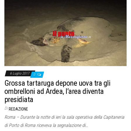
o
n
e
6 Luglio 2017
0
Grossa tartaruga depone uova tra gli
ombrelloni ad Ardea, l’area diventa
presidiata
Di
REDAZIONE
Roma – Durante la notte di ieri la sala operativa della Capitaneria
di Porto di Roma riceveva la segnalazione di…