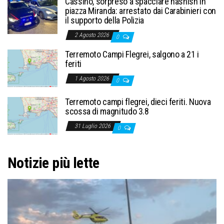
Cassino, sorpreso a spacciare hashish in
piazza Miranda: arrestato dai Carabinieri con
il supporto della Polizia
2 Agosto 2026
0
Terremoto Campi Flegrei, salgono a 21 i
feriti
1 Agosto 2026
0
Terremoto campi flegrei, dieci feriti. Nuova
scossa di magnitudo 3.8
31 Luglio 2026
0
Notizie più lette