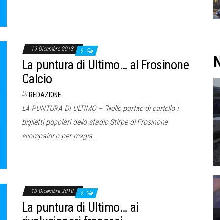
19 Dicembre 2018
0
N
La puntura di Ultimo… al Frosinone
Calcio
Di
REDAZIONE
LA PUNTURA DI ULTIMO – “Nelle partite di cartello i
biglietti popolari dello stadio Stirpe di Frosinone
scompaiono per magia…
18 Dicembre 2018
0
La puntura di Ultimo… ai