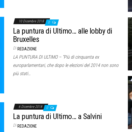
10 Dicembre 2018
0
La puntura di Ultimo… alle lobby di
Bruxelles
Di
REDAZIONE
LA PUNTURA DI ULTIMO – “Più di cinquanta ex
europarlamentari, che dopo le elezioni del 2014 non sono
più stati…
6 Dicembre 2018
0
La puntura di Ultimo… a Salvini
Di
REDAZIONE