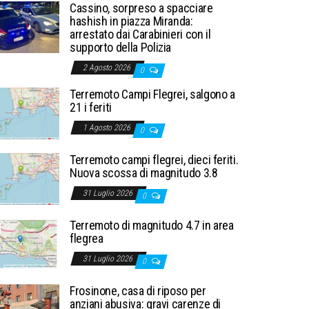
Cassino, sorpreso a spacciare
hashish in piazza Miranda:
arrestato dai Carabinieri con il
supporto della Polizia
2 Agosto 2026
0
Terremoto Campi Flegrei, salgono a
21 i feriti
1 Agosto 2026
0
Terremoto campi flegrei, dieci feriti.
Nuova scossa di magnitudo 3.8
31 Luglio 2026
0
Terremoto di magnitudo 4.7 in area
flegrea
31 Luglio 2026
0
Frosinone, casa di riposo per
anziani abusiva: gravi carenze di