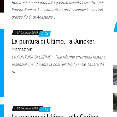
Roma – La condanna all’ergastolo diventa esecutiva per
Fausta Bonino, la ex infermiera professionale in servizio
presso l’U.O. di Anestesia…
17 Gennaio 2019
0
La puntura di Ultimo… a Juncker
Di
REDAZIONE
LA PUNTURA DI ULTIMO – “«Le riforme strutturali restano
essenziali ma, durante la crisi del debito in Ue, l’austerità
fu…
14 Gennaio 2019
0
La puntura di Ultimo… alla Caritas