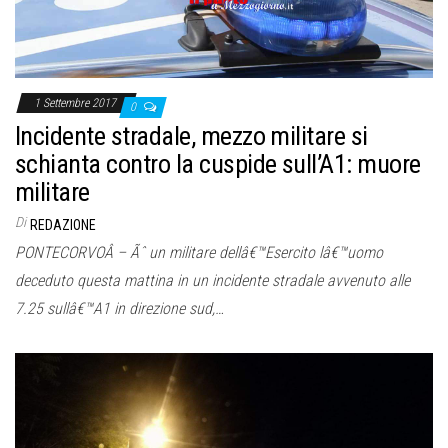
1 Settembre 2017
0
Incidente stradale, mezzo militare si
schianta contro la cuspide sull’A1: muore
militare
Di
REDAZIONE
PONTECORVOÂ – Ãˆ un militare dellâ€™Esercito lâ€™uomo
deceduto questa mattina in un incidente stradale avvenuto alle
7.25 sullâ€™A1 in direzione sud,…