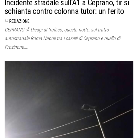
Incidente stradale sull’A1 a Ceprano, tir si
schianta contro colonna tutor: un ferito
Di
REDAZIONE
CEPRANO -Â Disagi al traffico, questa notte, sul tratto
autostradale Roma Napoli tra i caselli di Ceprano e quello di
Frosinone.…