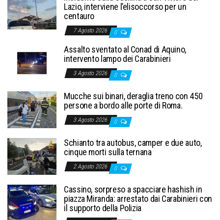
Lazio, interviene l’elisoccorso per un
centauro
7 Agosto 2026
0
Assalto sventato al Conad di Aquino,
intervento lampo dei Carabinieri
3 Agosto 2026
0
Mucche sui binari, deraglia treno con 450
persone a bordo alle porte di Roma.
3 Agosto 2026
0
Schianto tra autobus, camper e due auto,
cinque morti sulla ternana
2 Agosto 2026
0
Cassino, sorpreso a spacciare hashish in
piazza Miranda: arrestato dai Carabinieri con
il supporto della Polizia