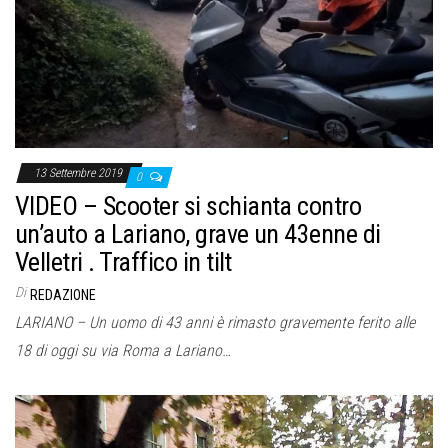
o
n
e
13 Settembre 2019
0
VIDEO – Scooter si schianta contro
un’auto a Lariano, grave un 43enne di
Velletri . Traffico in tilt
Di
REDAZIONE
LARIANO – Un uomo di 43 anni è rimasto gravemente ferito alle
18 di oggi su via Roma a Lariano…