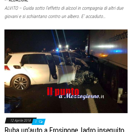
REDAZIONE
ALVITO – Guida sotto l’effetto di alcool in compagnia di altri due
giovani e si schiantano contro un albero. E’ accaduto…
12 Aprile 2018
0
Ruba un’auto a Frosinone, ladro inseguito