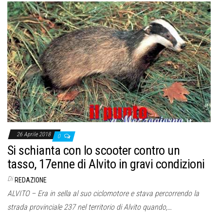
26 Aprile 2018
0
Si schianta con lo scooter contro un
tasso, 17enne di Alvito in gravi condizioni
Di
REDAZIONE
ALVITO – Era in sella al suo ciclomotore e stava percorrendo la
strada provinciale 237 nel territorio di Alvito quando,…