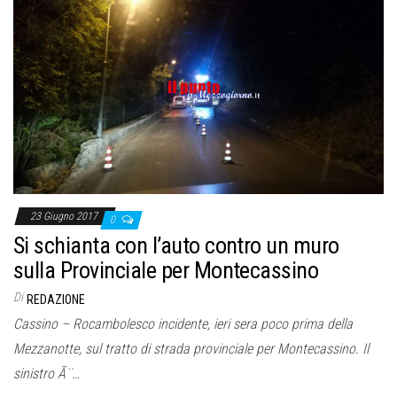
23 Giugno 2017
0
Si schianta con l’auto contro un muro
sulla Provinciale per Montecassino
Di
REDAZIONE
Cassino – Rocambolesco incidente, ieri sera poco prima della
Mezzanotte, sul tratto di strada provinciale per Montecassino. Il
sinistro Ã¨…