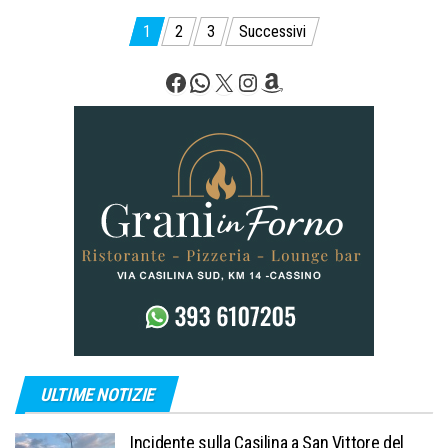
Paginazione
1
2
3
Successivi
degli
Facebook
WhatsApp
X
Instagram
Amazon
articoli
ULTIME NOTIZIE
Incidente sulla Casilina a San Vittore del