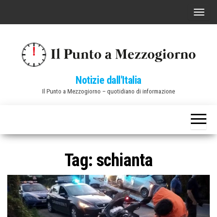
Vai
C
al
o
contenuto
m
m
u
Notizie dall'Italia
t
Il Punto a Mezzogiorno – quotidiano di informazione
a
n
a
v
i
Tag:
schianta
g
a
z
i