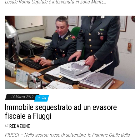
Locale Roma Capitale è intervenuta in zona Monti,…
14 Marzo 2019
0
Immobile sequestrato ad un evasore
fiscale a Fiuggi
Di
REDAZIONE
FIUGGI – Nello scorso mese di settembre, le Fiamme Gialle della