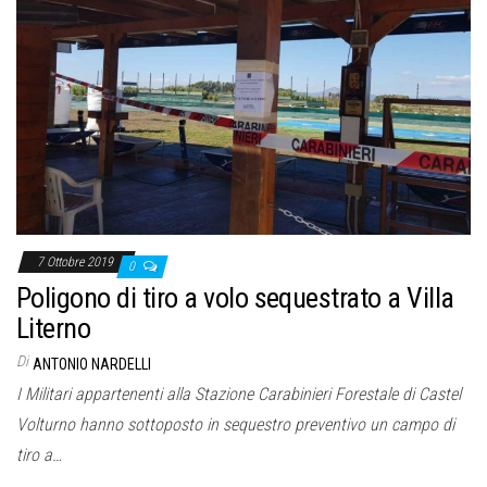
7 Ottobre 2019
0
Poligono di tiro a volo sequestrato a Villa
Literno
Di
ANTONIO NARDELLI
I Militari appartenenti alla Stazione Carabinieri Forestale di Castel
Volturno hanno sottoposto in sequestro preventivo un campo di
tiro a…