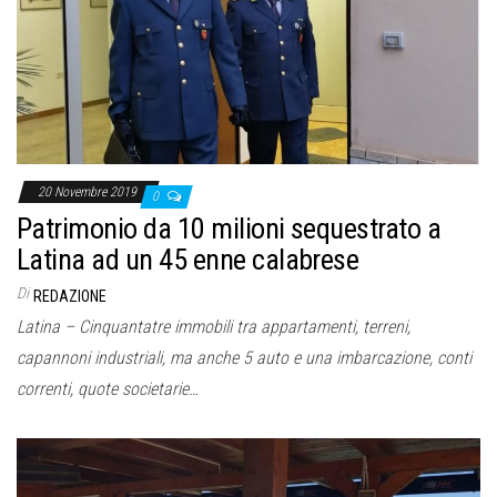
o
n
e
20 Novembre 2019
0
Patrimonio da 10 milioni sequestrato a
Latina ad un 45 enne calabrese
Di
REDAZIONE
Latina – Cinquantatre immobili tra appartamenti, terreni,
capannoni industriali, ma anche 5 auto e una imbarcazione, conti
correnti, quote societarie…