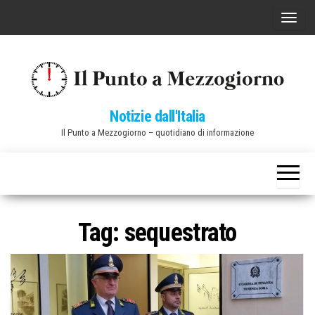
Vai
C
al
o
contenuto
m
m
u
Notizie dall'Italia
t
Il Punto a Mezzogiorno – quotidiano di informazione
a
n
a
v
i
Tag:
sequestrato
g
a
z
i