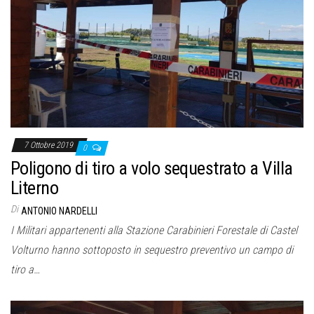
7 Ottobre 2019
0
Poligono di tiro a volo sequestrato a Villa
Literno
Di
ANTONIO NARDELLI
I Militari appartenenti alla Stazione Carabinieri Forestale di Castel
Volturno hanno sottoposto in sequestro preventivo un campo di
tiro a…