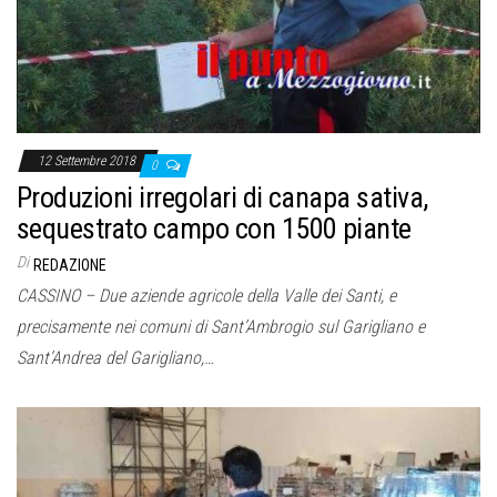
12 Settembre 2018
0
Produzioni irregolari di canapa sativa,
sequestrato campo con 1500 piante
Di
REDAZIONE
CASSINO – Due aziende agricole della Valle dei Santi, e
precisamente nei comuni di Sant’Ambrogio sul Garigliano e
Sant’Andrea del Garigliano,…