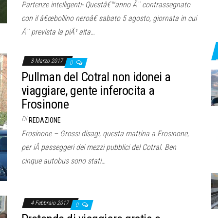
Partenze intelligenti- Questâ€™anno Ã¨ contrassegnato
con il â€œbollino neroâ€ sabato 5 agosto, giornata in cui
Ã¨ prevista la piÃ¹ alta…
3 Marzo 2017
0
Pullman del Cotral non idonei a
viaggiare, gente inferocita a
Frosinone
Di
REDAZIONE
Frosinone – Grossi disagi, questa mattina a Frosinone,
per iÂ passeggeri dei mezzi pubblici del Cotral. Ben
cinque autobus sono stati…
4 Febbraio 2017
0