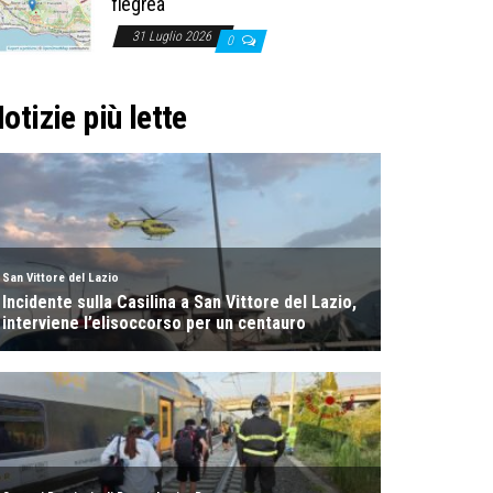
flegrea
31 Luglio 2026
0
otizie più lette