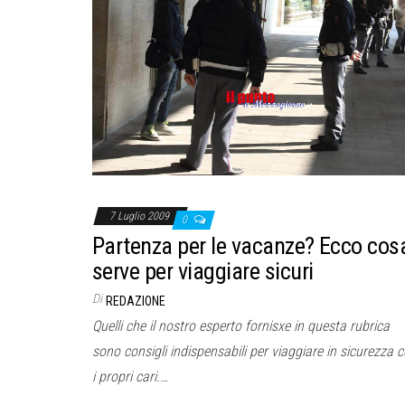
7 Luglio 2009
0
Partenza per le vacanze? Ecco cos
serve per viaggiare sicuri
Di
REDAZIONE
Quelli che il nostro esperto fornisxe in questa rubrica
sono consigli indispensabili per viaggiare in sicurezza 
i propri cari.…