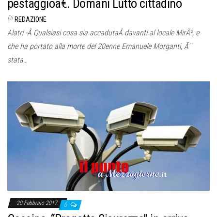
pestaggioâ€. Domani Lutto cittadino
Di
REDAZIONE
Alatri -Â Qualsiasi cosa sia accadutaÂ davanti al locale MirÃ², e
che ha portato alla morte del 20enne Emanuele Morganti, Ã¨
stata…
20 Febbraio 2017
0