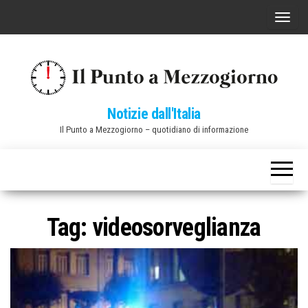
Vai
C
al
o
contenuto
m
m
u
Notizie dall'Italia
t
Il Punto a Mezzogiorno – quotidiano di informazione
a
n
a
v
i
Tag:
videosorveglianza
g
a
z
i