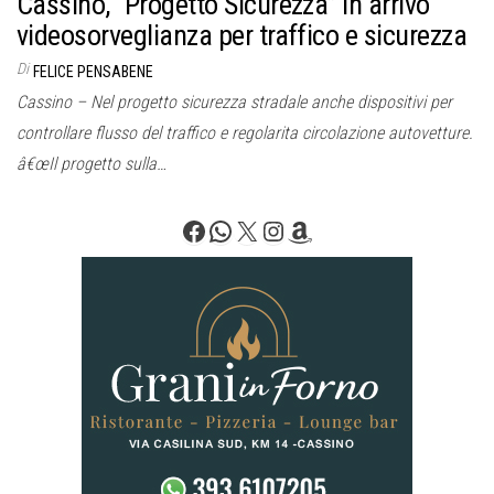
Cassino, “Progetto Sicurezza” in arrivo
videosorveglianza per traffico e sicurezza
Di
FELICE PENSABENE
Cassino – Nel progetto sicurezza stradale anche dispositivi per
controllare flusso del traffico e regolarita circolazione autovetture.
â€œIl progetto sulla…
Facebook
WhatsApp
X
Instagram
Amazon