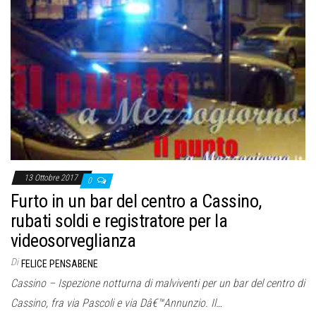
o
n
e
13 Ottobre 2017
0
Furto in un bar del centro a Cassino,
rubati soldi e registratore per la
videosorveglianza
Di
FELICE PENSABENE
Cassino – Ispezione notturna di malviventi per un bar del centro di
Cassino, fra via Pascoli e via Dâ€™Annunzio. Il…