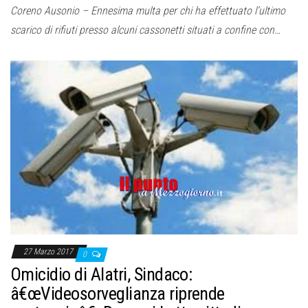
Coreno Ausonio – Ennesima multa per chi ha effettuato l’ultimo
scarico di rifiuti presso alcuni cassonetti situati a confine con…
27 Marzo 2017
0
Omicidio di Alatri, Sindaco:
â€œVideosorveglianza riprende