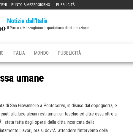
IENI IL PUNTO A MEZZOGIORNO
PUBBLICITÀ
Notizie dall'Italia
Il Punto a Mezzogiorno – quotidiano di informazione
IO
ITALIA
MONDO
PUBBLICITÀ
 ossa umane
rata di San Giovannello a Pontecorvo, in disuso dal dopoguerra, e
uti alla luce alcuni resti umani:un teschio ed altre ossa oltre a
 stata fatta dagli operai della ditta incaricata della
iatamente i lavori, ora si dovrÃ attendere l’intervento della