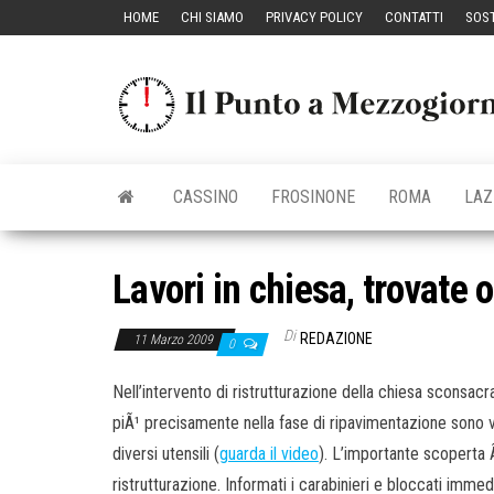
Vai
HOME
CHI SIAMO
PRIVACY POLICY
CONTATTI
SOST
al
contenuto
CASSINO
FROSINONE
ROMA
LAZ
Lavori in chiesa, trovate
Di
REDAZIONE
11 Marzo 2009
0
Nell’intervento di ristrutturazione della chiesa sconsac
piÃ¹ precisamente nella fase di ripavimentazione sono ven
diversi utensili (
guarda il video
). L’importante scoperta Ã¨
ristrutturazione. Informati i carabinieri e bloccati immed