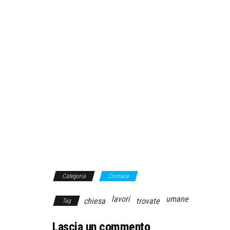
Categoria
Cronaca
lavori
umane
chiesa
trovate
Tag
Lascia un commento