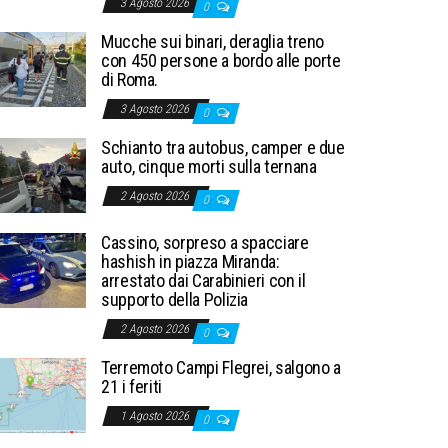
3 Agosto 2026
0
Mucche sui binari, deraglia treno
con 450 persone a bordo alle porte
di Roma.
3 Agosto 2026
0
Schianto tra autobus, camper e due
auto, cinque morti sulla ternana
2 Agosto 2026
0
Cassino, sorpreso a spacciare
hashish in piazza Miranda:
arrestato dai Carabinieri con il
supporto della Polizia
2 Agosto 2026
0
Terremoto Campi Flegrei, salgono a
21 i feriti
1 Agosto 2026
0