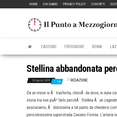
Vai
HOME
CHI SIAMO
PRIVACY POLICY
CONTATTI
SOST
al
contenuto
CASSINO
FROSINONE
ROMA
LAZ
Stellina abbandonata pe
Di
REDAZIONE
18 Aprile 2009
1
Da un mese si Ã¨ trasferita, chissÃ da dove, in nuna cas
storia ma non puÃ² farlo perchÃ¨ Stellina Ã¨ un cagnolin
assicuriamo, Ã¨ dolcissima a tal punto da chiedersi come
pericolosissima superstrada Cassino Formia. L’arteria non