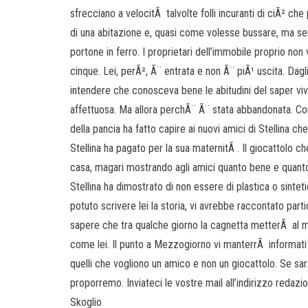
sfrecciano a velocitÃ talvolte folli incuranti di ciÃ² che 
di una abitazione e, quasi come volesse bussare, ma sen
portone in ferro. I proprietari dell’immobile proprio n
cinque. Lei, perÃ², Ã¨ entrata e non Ã¨ piÃ¹ uscita. Dagl
intendere che conosceva bene le abitudini del saper viv
affettuosa. Ma allora perchÃ¨ Ã¨ stata abbandonata. Con i
della pancia ha fatto capire ai nuovi amici di Stellina ch
Stellina ha pagato per la sua maternitÃ . Il giocattolo
casa, magari mostrando agli amici quanto bene e quanto 
Stellina ha dimostrato di non essere di plastica o sinte
potuto scrivere lei la storia, vi avrebbe raccontato part
sapere che tra qualche giorno la cagnetta metterÃ al m
come lei. Il punto a Mezzogiorno vi manterrÃ informa
quelli che vogliono un amico e non un giocattolo. Se s
proporremo. Inviateci le vostre mail all’indirizzo reda
Skoglio