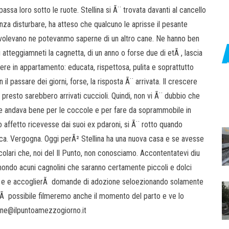
passa loro sotto le ruote. Stellina si Ã¨ trovata davanti al cancello
za disturbare, ha atteso che qualcuno le aprisse il pesante
on volevano ne potevanmo saperne di un altro cane. Ne hanno ben
i atteggiamneti la cagnetta, di un anno o forse due di etÃ , lascia
ere in appartamento: educata, rispettosa, pulita e soprattutto
l passare dei giorni, forse, la risposta Ã¨ arrivata. Il crescere
e presto sarebbero arrivati cuccioli. Quindi, non vi Ã¨ dubbio che
 che andava bene per le coccole e per fare da soprammobile in
affetto ricevesse dai suoi ex pdaroni, si Ã¨ rotto quando
tica. Vergogna. Oggi perÃ² Stellina ha una nuova casa e se avesse
icolari che, noi del Il Punto, non conosciamo. Accontentatevi diu
ondo acuni cagnolini che saranno certamente piccoli e dolci
ti e e accoglierÃ domande di adozione seloezionando solamente
arÃ possibile filmeremo anche il momento del parto e ve lo
zione@ilpuntoamezzogiorno.it