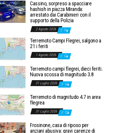
Cassino, sorpreso a spacciare
hashish in piazza Miranda:
arrestato dai Carabinieri con il
supporto della Polizia
2 Agosto 2026
0
Terremoto Campi Flegrei, salgono a
21 i feriti
1 Agosto 2026
0
Terremoto campi flegrei, dieci feriti.
Nuova scossa di magnitudo 3.8
31 Luglio 2026
0
Terremoto di magnitudo 4.7 in area
flegrea
31 Luglio 2026
0
Frosinone, casa di riposo per
anziani abusiva: gravi carenze di