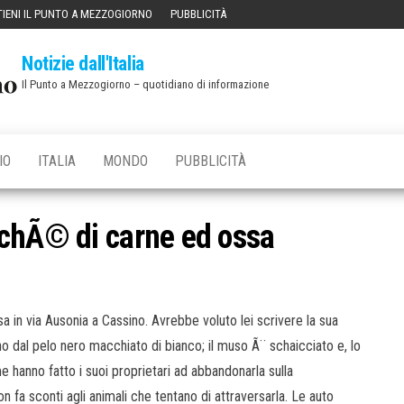
IENI IL PUNTO A MEZZOGIORNO
PUBBLICITÀ
Notizie dall'Italia
Il Punto a Mezzogiorno – quotidiano di informazione
IO
ITALIA
MONDO
PUBBLICITÀ
rchÃ© di carne ed ossa
a in via Ausonia a Cassino. Avrebbe voluto lei scrivere la sua
o dal pelo nero macchiato di bianco; il muso Ã¨ schaicciato e, lo
 hanno fatto i suoi proprietari ad abbandonarla sulla
 fa sconti agli animali che tentano di attraversarla. Le auto