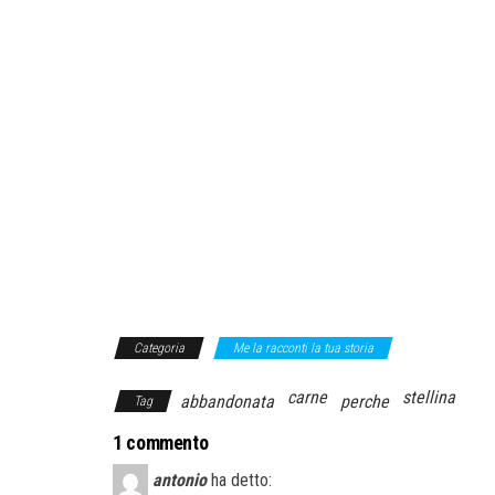
Categoria
Me la racconti la tua storia
carne
stellina
abbandonata
perche
Tag
1 commento
antonio
ha detto: