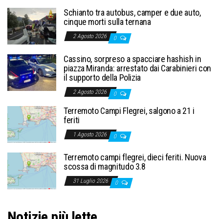
Schianto tra autobus, camper e due auto,
cinque morti sulla ternana
2 Agosto 2026
0
Cassino, sorpreso a spacciare hashish in
piazza Miranda: arrestato dai Carabinieri con
il supporto della Polizia
2 Agosto 2026
0
Terremoto Campi Flegrei, salgono a 21 i
feriti
1 Agosto 2026
0
Terremoto campi flegrei, dieci feriti. Nuova
scossa di magnitudo 3.8
31 Luglio 2026
0
Notizie più lette