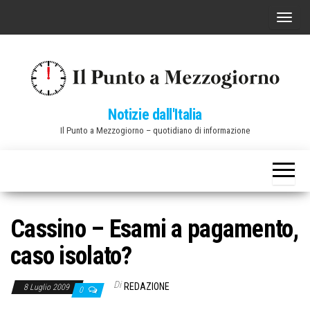
Vai
C
al
o
contenuto
m
m
u
Notizie dall'Italia
t
Il Punto a Mezzogiorno – quotidiano di informazione
a
n
a
v
i
Cassino – Esami a pagamento,
g
caso isolato?
a
z
Di
REDAZIONE
8 Luglio 2009
0
i