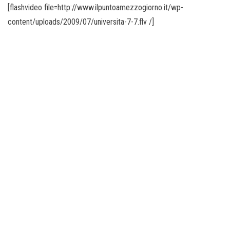
o
[flashvideo file=http://www.ilpuntoamezzogiorno.it/wp-
n
content/uploads/2009/07/universita-7-7.flv /]
e