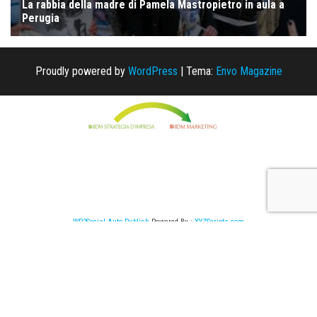
Proudly powered by
WordPress
|
Tema:
Envo Magazine
WP2Social Auto Publish
Powered By :
XYZScripts.com