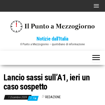
Vai
C
al
o
contenuto
m
m
u
Notizie dall'Italia
t
Il Punto a Mezzogiorno – quotidiano di informazione
a
n
a
v
i
Lancio sassi sull’A1, ieri un
g
caso sospetto
a
z
Di
REDAZIONE
1 Dicembre 2009
0
i