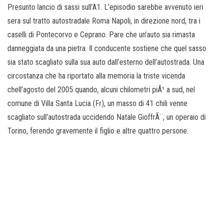
o
Presunto lancio di sassi sull’A1. L’episodio sarebbe avvenuto ieri
n
sera sul tratto autostradale Roma Napoli, in direzione nord, tra i
e
caselli di Pontecorvo e Ceprano. Pare che un’auto sia rimasta
danneggiata da una pietra. Il conducente sostiene che quel sasso
sia stato scagliato sulla sua auto dall’esterno dell’autostrada. Una
circostanza che ha riportato alla memoria la triste vicenda
chell’agosto del 2005 quando, alcuni chilometri piÃ¹ a sud, nel
comune di Villa Santa Lucia (Fr), un masso di 41 chili venne
scagliato sull’autostrada uccidendo Natale GioffrÃ¨, un operaio di
Torino, ferendo gravemente il figlio e altre quattro persone.