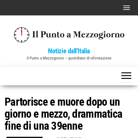
Vai
C
al
o
contenuto
m
m
u
Notizie dall'Italia
t
Il Punto a Mezzogiorno – quotidiano di informazione
a
n
a
v
i
Partorisce e muore dopo un
g
giorno e mezzo, drammatica
a
z
fine di una 39enne
i