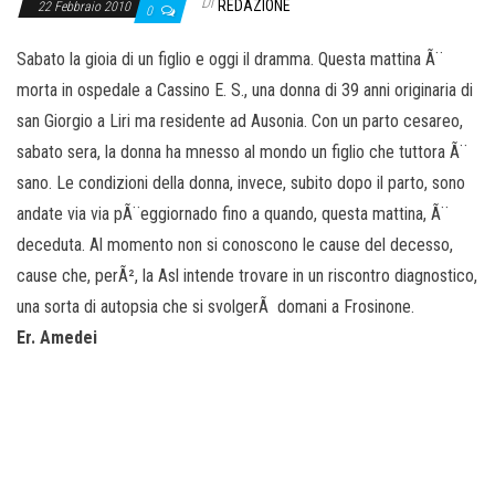
o
Di
REDAZIONE
22 Febbraio 2010
0
n
Sabato la gioia di un figlio e oggi il dramma. Questa mattina Ã¨
e
morta in ospedale a Cassino E. S., una donna di 39 anni originaria di
san Giorgio a Liri ma residente ad Ausonia. Con un parto cesareo,
sabato sera, la donna ha mnesso al mondo un figlio che tuttora Ã¨
sano. Le condizioni della donna, invece, subito dopo il parto, sono
andate via via pÃ¨eggiornado fino a quando, questa mattina, Ã¨
deceduta. Al momento non si conoscono le cause del decesso,
cause che, perÃ², la Asl intende trovare in un riscontro diagnostico,
una sorta di autopsia che si svolgerÃ domani a Frosinone.
Er. Amedei