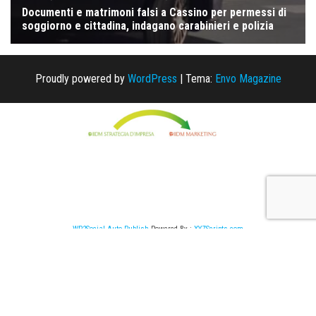
Proudly powered by
WordPress
|
Tema:
Envo Magazine
WP2Social Auto Publish
Powered By :
XYZScripts.com