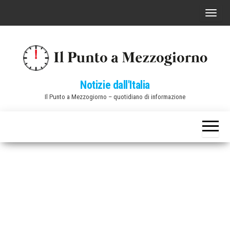
Vai
C
al
o
contenuto
m
m
u
Notizie dall'Italia
t
Il Punto a Mezzogiorno – quotidiano di informazione
a
n
a
v
i
g
a
z
i