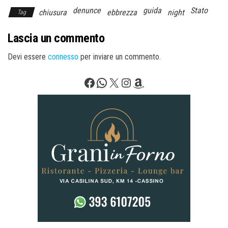
denunce
guida
Stato
chiusura
ebbrezza
night
Tag
Lascia un commento
Devi essere
connesso
per inviare un commento.
Facebook
WhatsApp
X
Instagram
Amazon