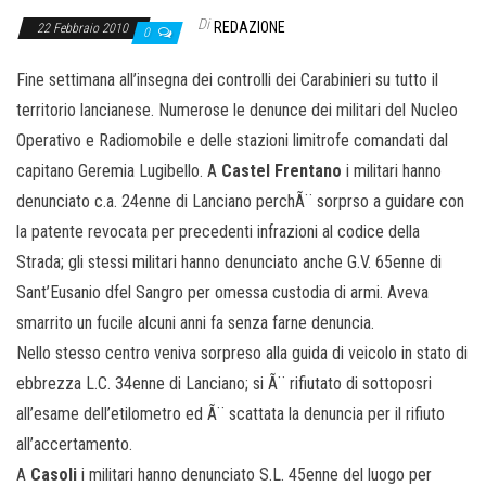
Di
REDAZIONE
22 Febbraio 2010
0
Fine settimana all’insegna dei controlli dei Carabinieri su tutto il
territorio lancianese. Numerose le denunce dei militari del Nucleo
Operativo e Radiomobile e delle stazioni limitrofe comandati dal
capitano Geremia Lugibello. A
Castel Frentano
i militari hanno
denunciato c.a. 24enne di Lanciano perchÃ¨ sorprso a guidare con
la patente revocata per precedenti infrazioni al codice della
Strada; gli stessi militari hanno denunciato anche G.V. 65enne di
Sant’Eusanio dfel Sangro per omessa custodia di armi. Aveva
smarrito un fucile alcuni anni fa senza farne denuncia.
Nello stesso centro veniva sorpreso alla guida di veicolo in stato di
ebbrezza L.C. 34enne di Lanciano; si Ã¨ rifiutato di sottoposri
all’esame dell’etilometro ed Ã¨ scattata la denuncia per il rifiuto
all’accertamento.
A
Casoli
i militari hanno denunciato S.L. 45enne del luogo per