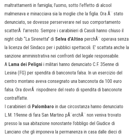
maltrattamenti in famiglia; l’uomo, sotto l’effetto di alcool
malmenava e minacciava sia la moglie che la figlia. Ora Ã¨ stato
denunciato, se dovesse perserverare nel suo comportamento
scatterÃ l’arresto. Sempre i carabinieri di Casoli hanno chiuso il
night club “La Sirenetta” di
Selva d’Altino
perchÃ¨ operava senza
la licenza del Sindaco per i pubblici spettacoli. E’ scattata anche la
sanzione amministrativa nei confronti del legale responsabile.
A
Lama dei Peligni
i militari hanno denunciato C.F. 35enne di
Lesina (FG) per spendita di banconota falsa. In un esercizio del
centro montano aveva consegnato una banconota da 100 euro
falsa. Ora dovrÃ rispodnere del reato di spendita di banconote
contraffatte.
I carabinieri di
Palombaro
in due circostanza hanno denunciato
L.M. 19enne di fara San Martino pÃ¨erchÃ¨ non veniva trovato
presso la sua abitazione nonostante l’obbligo del Giudice di
Lanciano che gli imponeva la permanenza in casa dalle dieci di