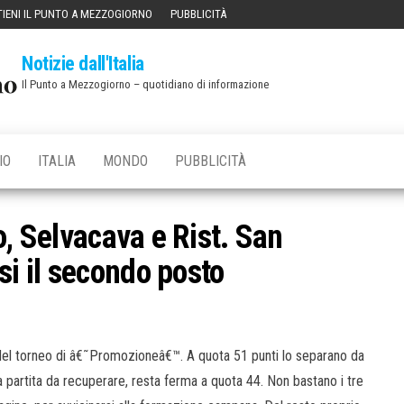
IENI IL PUNTO A MEZZOGIORNO
PUBBLICITÀ
Notizie dall'Italia
Il Punto a Mezzogiorno – quotidiano di informazione
IO
ITALIA
MONDO
PUBBLICITÀ
o, Selvacava e Rist. San
i il secondo posto
el torneo di â€˜Promozioneâ€™. A quota 51 punti lo separano da
 partita da recuperare, resta ferma a quota 44. Non bastano i tre