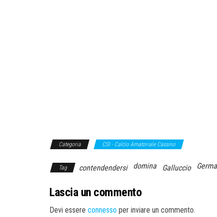
Categoria
CSI - Calcio Amatoriale Cassino
domina
Germa
contendendersi
Galluccio
Tag
Lascia un commento
Devi essere
connesso
per inviare un commento.