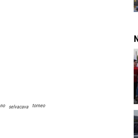
N
no
torneo
selvacava