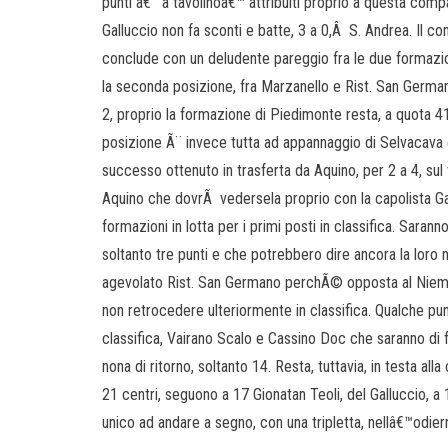
punti â€˜ a tavolinoâ€™ attribuiti proprio a questa comp
Galluccio non fa sconti e batte, 3 a 0,Â S. Andrea. Il c
conclude con un deludente pareggio fra le due formazioni
la seconda posizione, fra Marzanello e Rist. San Germa
2, proprio la formazione di Piedimonte resta, a quota 4
posizione Ã¨ invece tutta ad appannaggio di Selvacava 
successo ottenuto in trasferta da Aquino, per 2 a 4, sul
Aquino che dovrÃ vedersela proprio con la capolista G
formazioni in lotta per i primi posti in classifica. Sarann
soltanto tre punti e che potrebbero dire ancora la loro n
agevolato Rist. San Germano perchÃ© opposta al Niemo
non retrocedere ulteriormente in classifica. Qualche pu
classifica, Vairano Scalo e Cassino Doc che saranno di f
nona di ritorno, soltanto 14. Resta, tuttavia, in testa a
21 centri, seguono a 17 Gionatan Teoli, del Galluccio,
unico ad andare a segno, con una tripletta, nellâ€™odier