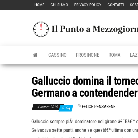
Vai
HOME
CHI SIAMO
PRIVACY POLICY
CONTATTI
SOST
al
contenuto
CASSINO
FROSINONE
ROMA
LAZ
Galluccio domina il torne
Germano a contendenders
Di
FELICE PENSABENE
4 Marzo 2010
0
Galluccio sempre piÃ¹ dominatore nel girone â€˜Bâ€™ d
Selvacava sette punti, anche se questâ€™ultima con una