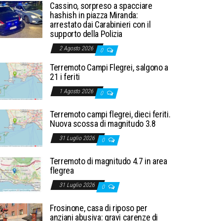
Cassino, sorpreso a spacciare
hashish in piazza Miranda:
arrestato dai Carabinieri con il
supporto della Polizia
2 Agosto 2026
0
Terremoto Campi Flegrei, salgono a
21 i feriti
1 Agosto 2026
0
Terremoto campi flegrei, dieci feriti.
Nuova scossa di magnitudo 3.8
31 Luglio 2026
0
Terremoto di magnitudo 4.7 in area
flegrea
31 Luglio 2026
0
Frosinone, casa di riposo per
anziani abusiva: gravi carenze di