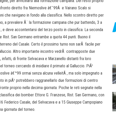
agine, per avvicinarsi alla formazione campana. Del resto proprio
onfronto diretto fra Niemoslive â€˜99Â e Vairano Scalo si
 che navigano in fondo alla classifica. Nello scontro diretto per
no, a prevalere Ã¨ la formazione campana che pur battendo, 3 a
1, e deve accontentarsi del terzo posto in classifica. La seconda
e Rist. San Germano entrambe a quota 44 punti. Buono il
 terreno del Casale. Certo il prossimo turno non sarÃ facile per
alluccio. Altro importante incontro vedrÃ contrapposte due
o, infatti, di fronte Selvacava e Marzanello distanti fra loro
el torneo cercando di insidiare il primato al Galluccio. PiÃ¹
slive â€™99 ormai senza alcuna velleitÃ , ma solo impegnato a
nto in piÃ¹ potrebbero raggranellarlo due formazioni di centro
ronte proprio nella decima giornata. Poche le reti segnate nella
lla classifica dei bomber Ettore G. Franzese, Rist. San Germano, con
 a 16 Federico Casale, del Selvacava e a 15 Giuseppe Campopiano
na giornata del torneo.