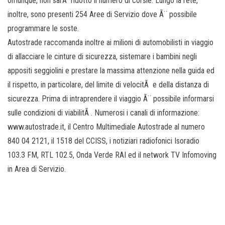
omunque, non sarÃ ridotto il numero di corsie. Lungo la rete,
inoltre, sono presenti 254 Aree di Servizio dove Ã¨ possibile
programmare le soste.
Autostrade raccomanda inoltre ai milioni di automobilisti in viaggio
di allacciare le cinture di sicurezza, sistemare i bambini negli
appositi seggiolini e prestare la massima attenzione nella guida ed
il rispetto, in particolare, del limite di velocitÃ e della distanza di
sicurezza. Prima di intraprendere il viaggio Ã¨ possibile informarsi
sulle condizioni di viabilitÃ . Numerosi i canali di informazione:
www.autostrade.it, il Centro Multimediale Autostrade al numero
840 04 2121, il 1518 del CCISS, i notiziari radiofonici Isoradio
103.3 FM, RTL 102.5, Onda Verde RAI ed il network TV Infomoving
in Area di Servizio.