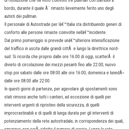
di risoluzione che ha visto coinvolti tre pullman con bambini a
bordo, durante il quale Ã¨ rimasto lievemente ferito uno degli
autisti dei pullman.
Il personale di Autostrade per lâ€™Italia sta distribuendo generi di
conforto alle persone rimaste coinvolte nellâ€™incidente.
Dal primo pomeriggio si prevede unâ€™ulteriore intensificazione
del traffico in uscita dalle grandi cittÃ e lungo la direttrice nord-
sud. Si ricorda che proprio dalle ore 16:00 di oggi, scatterÃ il
divieto di circolazione dei mezzi pesanti fino alle 22:00; nuovo
stop poi sabato dalle ore 08:00 alle ore 16:00, domenica e lunedÃ¬
dalle ore 08:00 alle 22:00.
In questi giorni di partenze, per agevolare gli spostamenti sono
stati rimossi anche tutti i cantieri, ad eccezione di quelli per
interventi urgenti di ripristino della sicurezza, di quelli
improcrastinabili e di quelli di lunga durata per gli interventi di
potenziamento della rete autostradale, in corrispondenza dei quali,