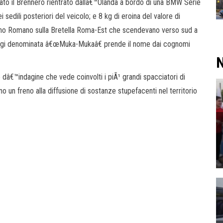
ato il Brennero rientrato dallâ€™Olanda a bordo di una BMW Serie
sedili posteriori del veicolo; e 8 kg di eroina del valore di
iano Romano sulla Bretella Roma-Est che scendevano verso sud a
ggi denominata â€œMuka-Mukaâ€ prende il nome dai cognomi
N
 dâ€™indagine che vede coinvolti i piÃ¹ grandi spacciatori di
ano un freno alla diffusione di sostanze stupefacenti nel territorio