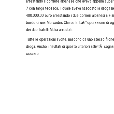
arrestando il corriere albanese che aveva appena super
7 con targa tedesca, il quale aveva nascosto la droga nei 
400.000,00 euro arrestando i due corrieri albanesi a F
bordo di una Mercedes Classe E. Lâ€™operazione di o
dei due fratelli Muka arrestati.
Tutte le operazioni svolte, nascono da uno stesso filone
droga. Anche i risultati di queste ulteriori attivitÃ segn
ciociaro.