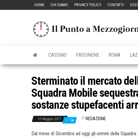
Vai
HOME
CHI SIAMO
PRIVACY POLICY
CONTATTI
SOST
al
contenuto
CASSINO
FROSINONE
ROMA
LAZ
Sterminato il mercato dell
Squadra Mobile sequestra 
sostanze stupefacenti arr
Di
REDAZIONE
10 Maggio 2011
0
Dal mese di Dicembre ad oggi gli uomini della Squadra