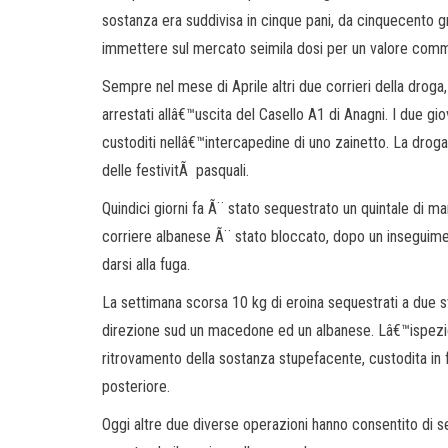
sostanza era suddivisa in cinque pani, da cinquecento g
immettere sul mercato seimila dosi per un valore comm
Sempre nel mese di Aprile altri due corrieri della droga
arrestati allâ€™uscita del Casello A1 di Anagni. I due gi
custoditi nellâ€™intercapedine di uno zainetto. La droga 
delle festivitÃ pasquali.
Quindici giorni fa Ã¨ stato sequestrato un quintale di mar
corriere albanese Ã¨ stato bloccato, dopo un inseguimen
darsi alla fuga.
La settimana scorsa 10 kg di eroina sequestrati a due st
direzione sud un macedone ed un albanese. Lâ€™ispezion
ritrovamento della sostanza stupefacente, custodita in 
posteriore.
Oggi altre due diverse operazioni hanno consentito di s