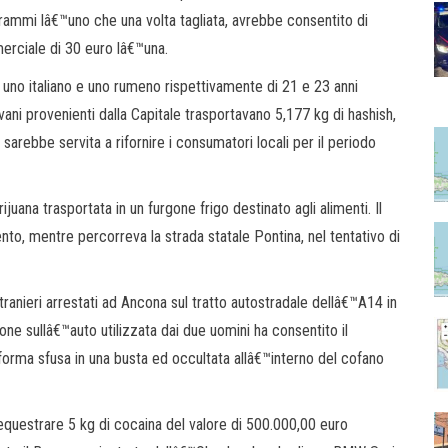
rammi lâ€™uno che una volta tagliata, avrebbe consentito di
erciale di 30 euro lâ€™una.
, uno italiano e uno rumeno rispettivamente di 21 e 23 anni
ovani provenienti dalla Capitale trasportavano 5,177 kg di hashish,
sarebbe servita a rifornire i consumatori locali per il periodo
ijuana trasportata in un furgone frigo destinato agli alimenti. Il
to, mentre percorreva la strada statale Pontina, nel tentativo di
ranieri arrestati ad Ancona sul tratto autostradale dellâ€™A14 in
e sullâ€™auto utilizzata dai due uomini ha consentito il
forma sfusa in una busta ed occultata allâ€™interno del cofano
equestrare 5 kg di cocaina del valore di 500.000,00 euro