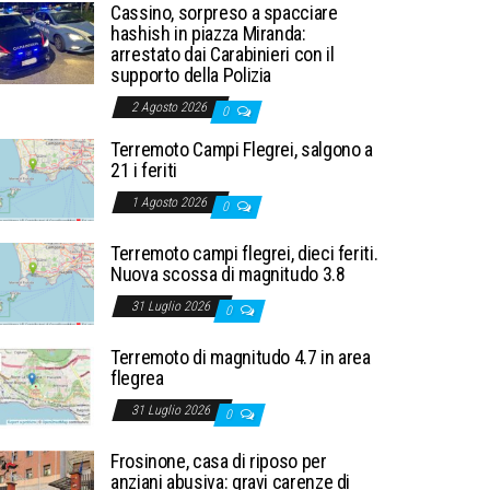
Cassino, sorpreso a spacciare
hashish in piazza Miranda:
arrestato dai Carabinieri con il
supporto della Polizia
2 Agosto 2026
0
Terremoto Campi Flegrei, salgono a
21 i feriti
1 Agosto 2026
0
Terremoto campi flegrei, dieci feriti.
Nuova scossa di magnitudo 3.8
31 Luglio 2026
0
Terremoto di magnitudo 4.7 in area
flegrea
31 Luglio 2026
0
Frosinone, casa di riposo per
anziani abusiva: gravi carenze di