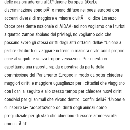
delle nazioni aderenti allâ€™Unione Europea. â€œLe
discriminazione sono piÃ¹ o meno diffuse nei paesi europei con
accenni diversi di maggiore e minore civiltÃ – ci dice Lorenzo
Croce presidente nazionale di AIDAA- noi non vogliamo che i turisti
a quattro zampe abbiano dei privilegi, no vogliamo solo che
possano avere gli stessi diritti degli altri cittadini dellâ€™Unione a
partire dal diritti di viaggiare in treno in maniera civile con il proprio
cane al seguito e senza troppe vessazioni. Per questo ci
aspettiamo una risposta rapida e positiva da parte della
commissione del Parlamento Europeo in modo da poter chiedere
maggiori diritti e maggiore uguaglianza per i cittadini che viaggiano
con i cani al seguito e allo stesso tempo per chiedere nuovi diritti
condivisi per gli animali che vivono dentro i confini dellâ€™Unione e
di inserire lâ€™accettazione dei diritti degli animali come
pregiudiziale per gli stati che chiedono di essere ammessi alla
comunitÃ â€