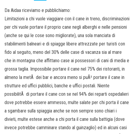
Da Aidaa riceviamo e pubblichiamo:
Limitazioni a chi vuole viaggiare con il cane in treno, discriminazioni
per chi vuole portare il proprio cane negli alberghi e nelle pensioni
(anche se qui le cose sono migliorate), una sola manciata di
stabilimenti balneari e di spiagge libere attrezzate per turisti con
fido al seguito, meno del 30% delle case di vacanza sia al mare
che in montagna che affittano case ai possessori di cani di media e
grossa taglia. Impossibile portare il cane nel 75% dei ristoranti, in
almeno la metÃ dei bar e ancora meno si puÃ² portare il cane in
strutture ed uffici pubblici, banche e uffici postali. Niente
possibilitÃ di portare il cane con se nel 94% dei reparti ospedalieri
dove potrebbe essere ammesso, multe salate per chi porta il cane
a sgambare sulla spiaggia anche se non sempre sono chiari i
divieti, multe estese anche a chi porta il cane sulla battigia (dove
invece potrebbe camminare stando al guinzaglio) ed in alcuni casi