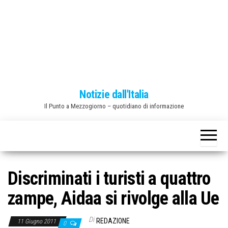
o
n
e
Notizie dall'Italia
Il Punto a Mezzogiorno – quotidiano di informazione
Discriminati i turisti a quattro
zampe, Aidaa si rivolge alla Ue
Di
REDAZIONE
11 Giugno 2011
0