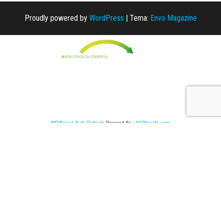
Proudly powered by
WordPress
|
Tema:
Envo Magazine
WP2Social Auto Publish
Powered By :
XYZScripts.com