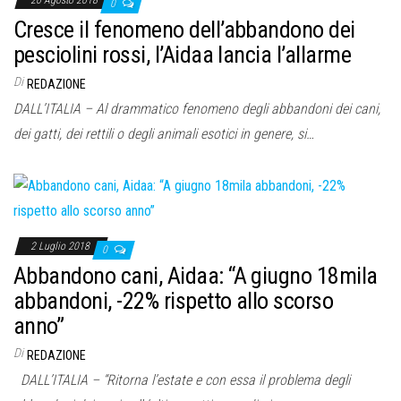
20 Agosto 2018
0
Cresce il fenomeno dell’abbandono dei
pesciolini rossi, l’Aidaa lancia l’allarme
Di
REDAZIONE
DALL’ITALIA – Al drammatico fenomeno degli abbandoni dei cani,
dei gatti, dei rettili o degli animali esotici in genere, si…
2 Luglio 2018
0
Abbandono cani, Aidaa: “A giugno 18mila
abbandoni, -22% rispetto allo scorso
anno”
Di
REDAZIONE
DALL’ITALIA – “Ritorna l’estate e con essa il problema degli