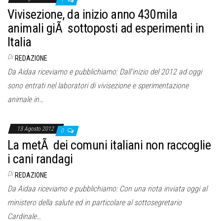
Vivisezione, da inizio anno 430mila
animali giÃ sottoposti ad esperimenti in
Italia
Di
REDAZIONE
Da Aidaa riceviamo e pubblichiamo: Dall’inizio del 2012 ad oggi
sono entrati nel laboratori di vivisezione e sperimentazione
animale in…
13 Agosto 2012
0
La metÃ dei comuni italiani non raccoglie
i cani randagi
Di
REDAZIONE
Da Aidaa riceviamo e pubblichiamo: Con una nota inviata oggi al
ministero della salute ed in particolare al sottosegretario
Cardinale…