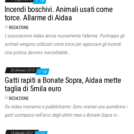
0
Incendi boschivi. Animali usati come
torce. Allarme di Aidaa
Di
REDAZIONE
L’associazione Aidaa lancia nuovamente l’allarme. Purtroppo gli
animali vengono utilizzati come torce per appiccare gli incendi.
Una pratica davvero inaccettabile…
28 Gennaio 2013
0
Gatti rapiti a Bonate Sopra, Aidaa mette
taglia di 5mila euro
Di
REDAZIONE
Da Aidaa riceviamo e pubblichiamo: Sono oramai una quindicina i
gatti scomparsi nell’arco degli ultimi mesi a Bonate Sopra in…
19 Agosto 2012
1