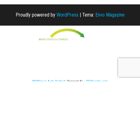
Proudly powered by
WordPress
|
Tema:
Envo Magazine
WP2Social Auto Publish
Powered By :
XYZScripts.com