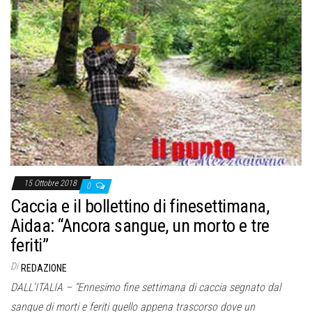
o
n
e
15 Ottobre 2018
0
Caccia e il bollettino di finesettimana,
Aidaa: “Ancora sangue, un morto e tre
feriti”
Di
REDAZIONE
DALL’ITALIA – “Ennesimo fine settimana di caccia segnato dal
sangue di morti e feriti quello appena trascorso dove un