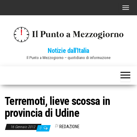
Vai
C
al
o
contenuto
m
m
u
Notizie dall'Italia
t
Il Punto a Mezzogiorno – quotidiano di informazione
a
n
a
v
i
Terremoti, lieve scossa in
g
provincia di Udine
a
z
Di
REDAZIONE
16 Gennaio 2012
0
i