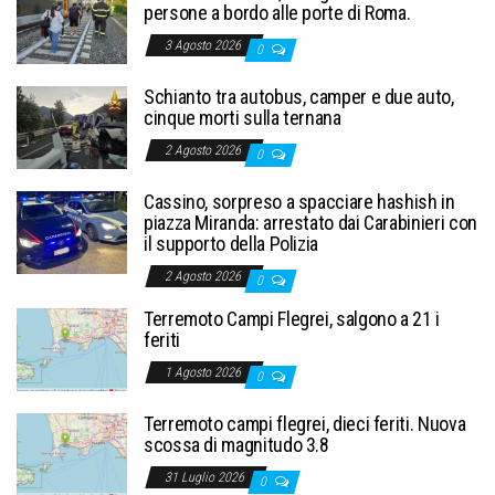
persone a bordo alle porte di Roma.
3 Agosto 2026
0
Schianto tra autobus, camper e due auto,
cinque morti sulla ternana
2 Agosto 2026
0
Cassino, sorpreso a spacciare hashish in
piazza Miranda: arrestato dai Carabinieri con
il supporto della Polizia
2 Agosto 2026
0
Terremoto Campi Flegrei, salgono a 21 i
feriti
1 Agosto 2026
0
Terremoto campi flegrei, dieci feriti. Nuova
scossa di magnitudo 3.8
31 Luglio 2026
0