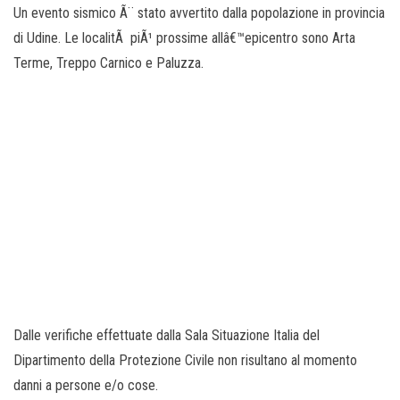
o
Un evento sismico Ã¨ stato avvertito dalla popolazione in provincia
n
di Udine. Le localitÃ piÃ¹ prossime allâ€™epicentro sono Arta
e
Terme, Treppo Carnico e Paluzza.
Dalle verifiche effettuate dalla Sala Situazione Italia del
Dipartimento della Protezione Civile non risultano al momento
danni a persone e/o cose.