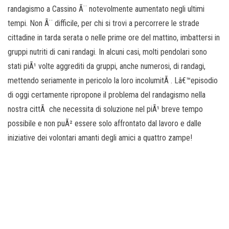
randagismo a Cassino Ã¨ notevolmente aumentato negli ultimi
tempi. Non Ã¨ difficile, per chi si trovi a percorrere le strade
cittadine in tarda serata o nelle prime ore del mattino, imbattersi in
gruppi nutriti di cani randagi. In alcuni casi, molti pendolari sono
stati piÃ¹ volte aggrediti da gruppi, anche numerosi, di randagi,
mettendo seriamente in pericolo la loro incolumitÃ . Lâ€™episodio
di oggi certamente ripropone il problema del randagismo nella
nostra cittÃ che necessita di soluzione nel piÃ¹ breve tempo
possibile e non puÃ² essere solo affrontato dal lavoro e dalle
iniziative dei volontari amanti degli amici a quattro zampe!