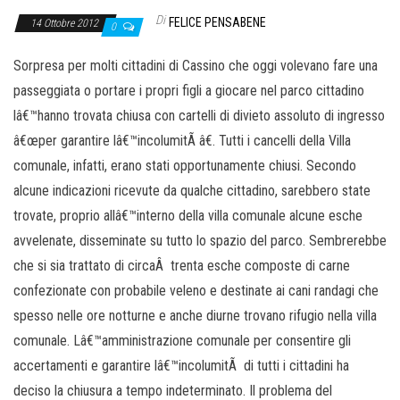
Di
FELICE PENSABENE
14 Ottobre 2012
0
Sorpresa per molti cittadini di Cassino che oggi volevano fare una
passeggiata o portare i propri figli a giocare nel parco cittadino
lâ€™hanno trovata chiusa con cartelli di divieto assoluto di ingresso
â€œper garantire lâ€™incolumitÃ â€. Tutti i cancelli della Villa
comunale, infatti, erano stati opportunamente chiusi. Secondo
alcune indicazioni ricevute da qualche cittadino, sarebbero state
trovate, proprio allâ€™interno della villa comunale alcune esche
avvelenate, disseminate su tutto lo spazio del parco. Sembrerebbe
che si sia trattato di circaÂ trenta esche composte di carne
confezionate con probabile veleno e destinate ai cani randagi che
spesso nelle ore notturne e anche diurne trovano rifugio nella villa
comunale. Lâ€™amministrazione comunale per consentire gli
accertamenti e garantire lâ€™incolumitÃ di tutti i cittadini ha
deciso la chiusura a tempo indeterminato. Il problema del