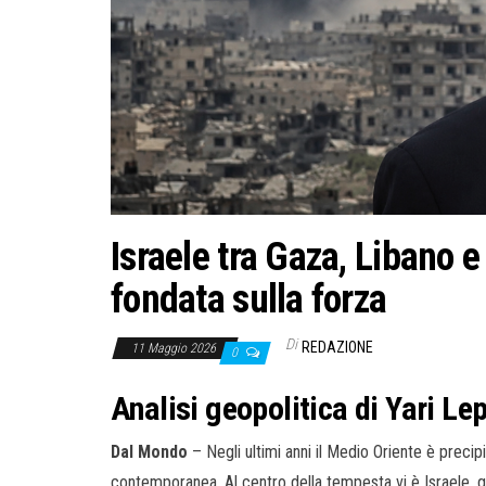
Israele tra Gaza, Libano e 
fondata sulla forza
Di
REDAZIONE
11 Maggio 2026
0
Analisi geopolitica di Yari Le
Dal Mondo
– Negli ultimi anni il Medio Oriente è precip
contemporanea. Al centro della tempesta vi è Israele, 