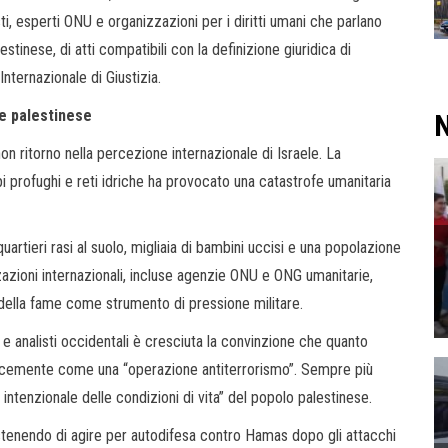
sti, esperti ONU e organizzazioni per i diritti umani che parlano
stinese, di atti compatibili con la definizione giuridica di
nternazionale di Giustizia.
le palestinese
N
on ritorno nella percezione internazionale di Israele. La
mpi profughi e reti idriche ha provocato una catastrofe umanitaria
artieri rasi al suolo, migliaia di bambini uccisi e una popolazione
zazioni internazionali, incluse agenzie ONU e ONG umanitarie,
della fame come strumento di pressione militare.
li e analisti occidentali è cresciuta la convinzione che quanto
icemente come una “operazione antiterrorismo”. Sempre più
e intenzionale delle condizioni di vita” del popolo palestinese.
tenendo di agire per autodifesa contro Hamas dopo gli attacchi