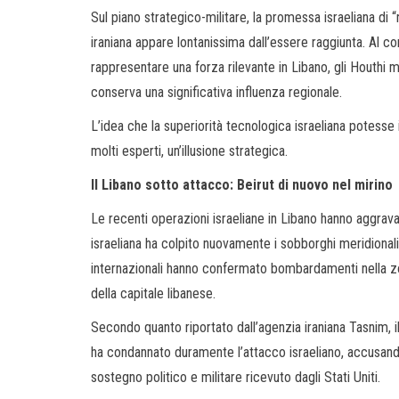
Sul piano strategico-militare, la promessa israeliana di 
iraniana appare lontanissima dall’essere raggiunta. Al cont
rappresentare una forza rilevante in Libano, gli Houth
conserva una significativa influenza regionale.
L’idea che la superiorità tecnologica israeliana potesse 
molti esperti, un’illusione strategica.
Il Libano sotto attacco: Beirut di nuovo nel mirino
Le recenti operazioni israeliane in Libano hanno aggravat
israeliana ha colpito nuovamente i sobborghi meridionali
internazionali hanno confermato bombardamenti nella zon
della capitale libanese.
Secondo quanto riportato dall’agenzia iraniana Tasnim, i
ha condannato duramente l’attacco israeliano, accusando T
sostegno politico e militare ricevuto dagli Stati Uniti.