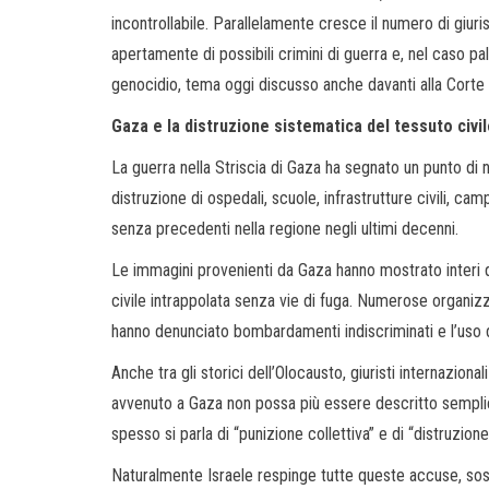
incontrollabile. Parallelamente cresce il numero di giuri
apertamente di possibili crimini di guerra e, nel caso pale
genocidio, tema oggi discusso anche davanti alla Corte I
Gaza e la distruzione sistematica del tessuto civi
La guerra nella Striscia di Gaza ha segnato un punto di n
distruzione di ospedali, scuole, infrastrutture civili, ca
senza precedenti nella regione negli ultimi decenni.
Le immagini provenienti da Gaza hanno mostrato interi qu
civile intrappolata senza vie di fuga. Numerose organiz
hanno denunciato bombardamenti indiscriminati e l’uso 
Anche tra gli storici dell’Olocausto, giuristi internaziona
avvenuto a Gaza non possa più essere descritto sempl
spesso si parla di “punizione collettiva” e di “distruzion
Naturalmente Israele respinge tutte queste accuse, sos