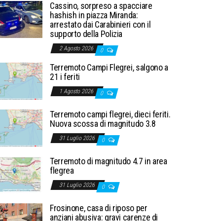
Cassino, sorpreso a spacciare
hashish in piazza Miranda:
arrestato dai Carabinieri con il
supporto della Polizia
2 Agosto 2026
0
Terremoto Campi Flegrei, salgono a
21 i feriti
1 Agosto 2026
0
Terremoto campi flegrei, dieci feriti.
Nuova scossa di magnitudo 3.8
31 Luglio 2026
0
Terremoto di magnitudo 4.7 in area
flegrea
31 Luglio 2026
0
Frosinone, casa di riposo per
anziani abusiva: gravi carenze di