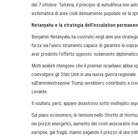
del 7 ottobre. Tuttavia, il principio di autodifesa non aut
sistematica di aree civili densamente popolate né la spr
Netanyahu e la strategia dell’escalation permanen
Benjamin Netanyahu ha costruito negli anni una strategia 
forza sia l’unico strumento capace di garantire la sopr
aver prodotto l’effetto opposto: isolamento diplomatico c
Molti analisti ritengono che il premier israeliano abbia 
coinvolgere gli Stati Uniti in una nuova guerra regionale
sull’amministrazione Trump avrebbero contribuito a cre
Levante.
Il risultato, però, appare disastroso sotto molteplici aspe
Sul piano economico, le tensioni nello Stretto di Hormu
nei prezzi energetici, aumento dei costi assicurativi mar
europee, già fragili, stanno pagando il prezzo di una mil