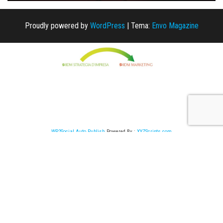
Proudly powered by
WordPress
|
Tema:
Envo Magazine
WP2Social Auto Publish
Powered By :
XYZScripts.com