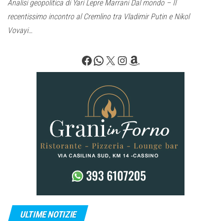
Analisi geopolitica di Yari Lepre Marrani Dal mondo – Il
recentissimo incontro al Cremlino tra Vladimir Putin e Nikol
Vovayi…
Facebook
WhatsApp
X
Instagram
Amazon
ULTIME NOTIZIE