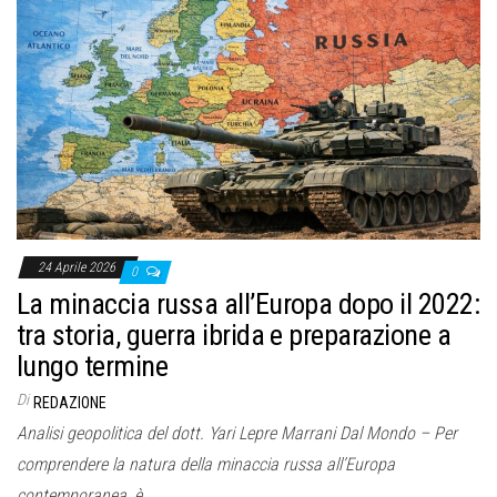
24 Aprile 2026
0
La minaccia russa all’Europa dopo il 2022:
tra storia, guerra ibrida e preparazione a
lungo termine
Di
REDAZIONE
Analisi geopolitica del dott. Yari Lepre Marrani Dal Mondo – Per
comprendere la natura della minaccia russa all’Europa
contemporanea, è…