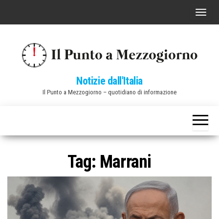
Vai
C
al
o
contenuto
m
m
u
Notizie dall'Italia
t
Il Punto a Mezzogiorno – quotidiano di informazione
a
n
a
v
i
Tag:
Marrani
g
a
z
i