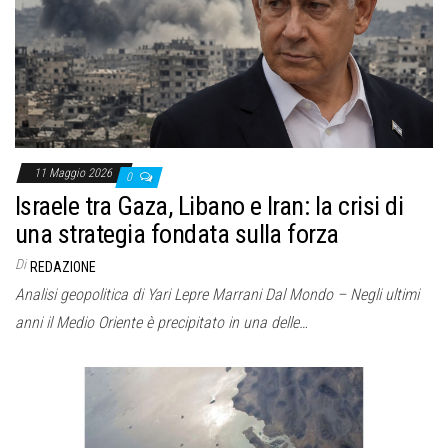
o
n
e
11 Maggio 2026
0
Israele tra Gaza, Libano e Iran: la crisi di
una strategia fondata sulla forza
Di
REDAZIONE
Analisi geopolitica di Yari Lepre Marrani Dal Mondo – Negli ultimi
anni il Medio Oriente è precipitato in una delle…