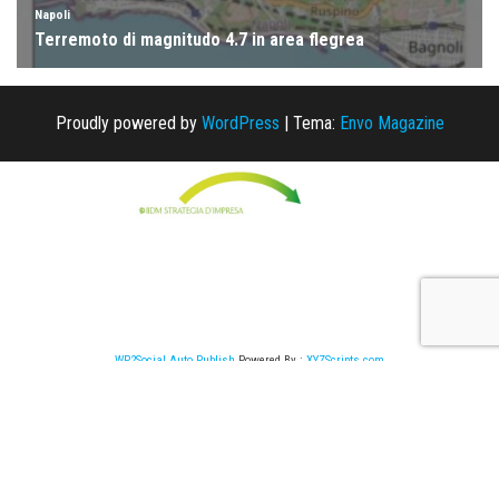
Proudly powered by
WordPress
|
Tema:
Envo Magazine
WP2Social Auto Publish
Powered By :
XYZScripts.com