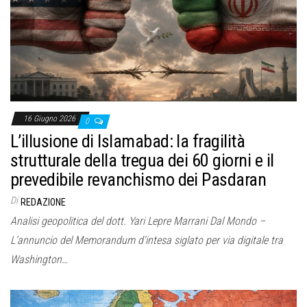
o
n
e
16 Giugno 2026
0
L’illusione di Islamabad: la fragilità
strutturale della tregua dei 60 giorni e il
prevedibile revanchismo dei Pasdaran
Di
REDAZIONE
Analisi geopolitica del dott. Yari Lepre Marrani Dal Mondo –
L’annuncio del Memorandum d’intesa siglato per via digitale tra
Washington…