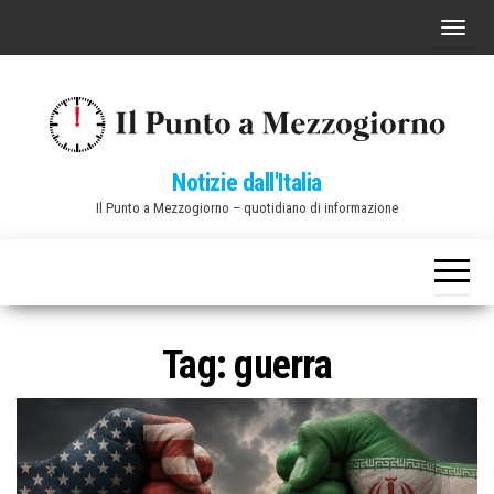
Vai
C
al
o
contenuto
m
m
u
Notizie dall'Italia
t
Il Punto a Mezzogiorno – quotidiano di informazione
a
n
a
v
i
Tag:
guerra
g
a
z
i