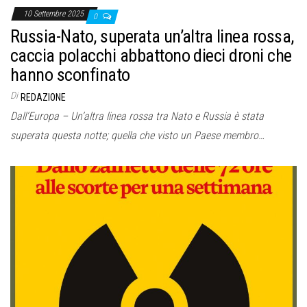
10 Settembre 2025
0
Russia-Nato, superata un’altra linea rossa,
caccia polacchi abbattono dieci droni che
hanno sconfinato
Di
REDAZIONE
Dall’Europa – Un’altra linea rossa tra Nato e Russia è stata
superata questa notte; quella che visto un Paese membro…