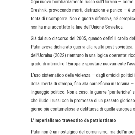
Ogni nuovo bombardamento russo sull’Ucraina — come qu
Oreshnik, provocando morti, distruzione e panico — è un
tenta di ricomporre. Non è guerra difensiva, né semplice
non ha mai accettato la fine dell’Unione Sovietica.
Già dal suo discorso del 2005, quando definì il crollo de
Putin aveva dichiarato guerra alla realtà post-sovietica.
dell’Ucraina (2022) rientrano in una logica coerente: ric
grado di intimidire l’Europa e spostare nuovamente l’asse
L’uso sistematico della violenza — dagli omicidi politici
della libertà di stampa, fino alla carneficina in Ucraina
linguaggio politico. Non a caso, le guerre “periferiche” 
che illude i russi con la promessa di un passato glorioso 
giorno più contumeliosa e delittuosa di quella europea o
L’imperialismo travestito da patriottismo
Putin non è un nostalgico del comunismo, ma dell’impero.