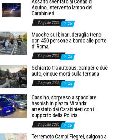
Assalto sventato al Conad di
Aquino, intervento lampo dei
Carabinieri
3 Agosto 2026
0
Mucche sui binari, deraglia treno
con 450 persone a bordo alle porte
di Roma.
3 Agosto 2026
0
Schianto tra autobus, camper e due
auto, cinque morti sulla ternana
2 Agosto 2026
0
Cassino, sorpreso a spacciare
hashish in piazza Miranda:
arrestato dai Carabinieri con il
supporto della Polizia
2 Agosto 2026
0
Terremoto Campi Flegrei, salgono a