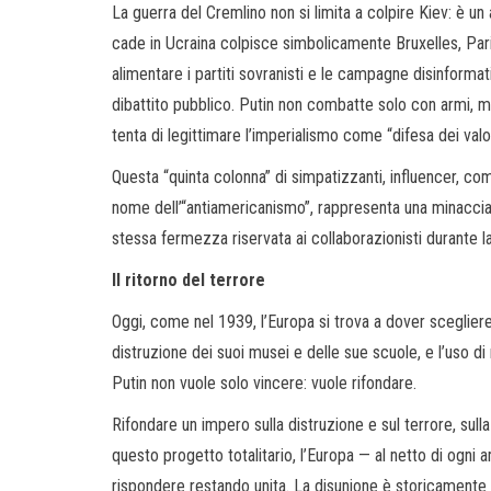
La guerra del Cremlino non si limita a colpire Kiev: è un 
cade in Ucraina colpisce simbolicamente Bruxelles, Parigi
alimentare i partiti sovranisti e le campagne disinformat
dibattito pubblico. Putin non combatte solo con armi
tenta di legittimare l’imperialismo come “difesa dei valori
Questa “quinta colonna” di simpatizzanti, influencer, comm
nome dell’“antiamericanismo”, rappresenta una minacci
stessa fermezza riservata ai collaborazionisti durante l
Il ritorno del terrore
Oggi, come nel 1939, l’Europa si trova a dover sceglier
distruzione dei suoi musei e delle sue scuole, e l’uso d
Putin non vuole solo vincere: vuole rifondare.
Rifondare un impero sulla distruzione e sul terrore, sull
questo progetto totalitario, l’Europa — al netto di ogni
rispondere restando unita. La disunione è storicamente