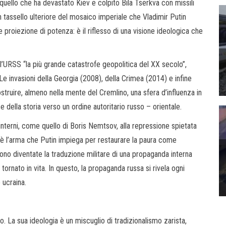
ello che ha devastato Kiev e colpito Bila Tserkva con missili
 tassello ulteriore del mosaico imperiale che Vladimir Putin
 proiezione di potenza: è il riflesso di una visione ideologica che
ll’URSS “la più grande catastrofe geopolitica del XX secolo”,
 Le invasioni della Georgia (2008), della Crimea (2014) e infine
ostruire, almeno nella mente del Cremlino, una sfera d’influenza in
 della storia verso un ordine autoritario russo – orientale.
 interni, come quello di Boris Nemtsov, alla repressione spietata
 — è l’arma che Putin impiega per restaurare la paura come
sono diventate la traduzione militare di una propaganda interna
tornato in vita. In questo, la propaganda russa si rivela ogni
 ucraina.
 La sua ideologia è un miscuglio di tradizionalismo zarista,