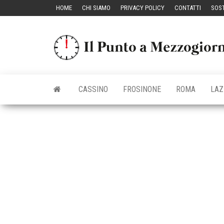
Vai
HOME
CHI SIAMO
PRIVACY POLICY
CONTATTI
SOST
al
contenuto
CASSINO
FROSINONE
ROMA
LAZ