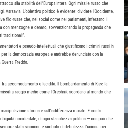
attacco alla stabilità dell’Europa intera. Ogni missile russo che
, Varsavia. L’obiettivo politico è evidente: dividere l’Occidente,
ive filo-russe che, nei social come nei parlamenti, infestano il
, ma con menzogne e denaro, sovvenzionando la propaganda che
 tradizionali”.
entatori e pseudo-intellettuali che giustificano i crimini russi in
a per la democrazia europea e andrebbe denunciata con la
a Guerra Fredda.
e tra accomodamento e lucidità. Il bombardamento di Kiev, la
i missili a raggio medio come l’Oreshnik ricordano al mondo che
a manipolazione storica e sull’indifferenza morale. E contro
 ambiguità occidentale, di ogni stanchezza politica — non può che
 sempre stata sinonimo e simbolo di debolezza; l’unione, per