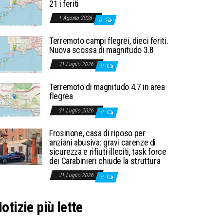
21 i feriti
1 Agosto 2026
0
Terremoto campi flegrei, dieci feriti.
Nuova scossa di magnitudo 3.8
31 Luglio 2026
0
Terremoto di magnitudo 4.7 in area
flegrea
31 Luglio 2026
0
Frosinone, casa di riposo per
anziani abusiva: gravi carenze di
sicurezza e rifiuti illeciti, task force
dei Carabinieri chiude la struttura
31 Luglio 2026
0
otizie più lette