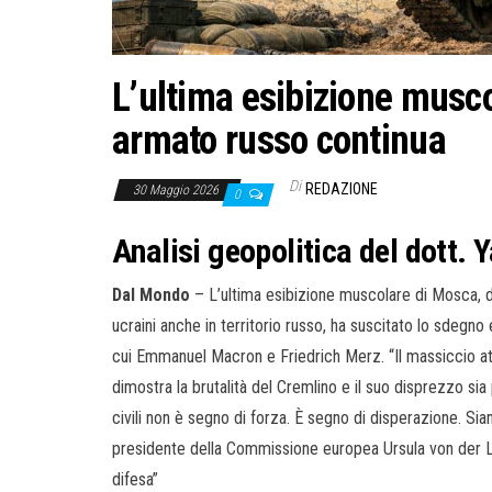
L’ultima esibizione musc
armato russo continua
Di
REDAZIONE
30 Maggio 2026
0
Analisi geopolitica del dott. 
Dal Mondo
– L’ultima esibizione muscolare di Mosca, do
ucraini anche in territorio russo, ha suscitato lo sdegno 
cui Emmanuel Macron e Friedrich Merz. “Il massiccio att
dimostra la brutalità del Cremlino e il suo disprezzo sia 
civili non è segno di forza. È segno di disperazione. S
presidente della Commissione europea Ursula von der Ley
difesa”