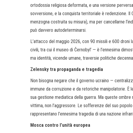
ortodossia religiosa deformata, e una versione perversa d
sovversione, e la conquista territoriale è redenzione. I
menzogna costruita su misura), ma per cancellarne l’in
può davvero autodeterminarsi.
L’attacco del maggio 2026, con 90 missili e 600 droni l
civili, tra cui il museo di Černobyl’ — è l’ennesima dim
ma identità, vicende umane, traversie politiche decennal
Zelensky tra propaganda e tragedia
Non bisogna negare che il governo ucraino — centralizz
immune da corruzione e da retoriche manipolatorie. È le
sua gestione mediatica della guerra. Ma queste ombre n
vittima, non l’aggressore. Le sofferenze del suo popolo 
rappresentano l’ennesima tragedia di una nazione infrant
Mosca contro l’unità europea