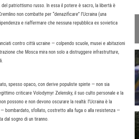
el patriottismo russo. In essa il potere è sacro, la libertà è
l Cremlino non combatte per “denazificare” l’Ucraina (una
dipendenza e riaffermare che nessuna repubblica ex sovietica
anciati contro città ucraine — colpendo scuole, musei e abitazioni
ostrazione che Mosca mira non solo a distruggere infrastrutture,
i.
ato, spesso opaco, con derive populiste spinte — non sia
gittimo criticare Volodymyr Zelensky, il suo culto personale e la
on possono e non devono oscurare la realtà: l’Ucraina è la
— bombardato, sfollato, costretto alla fuga o alla resistenza —
a dal sogno di un tiranno.