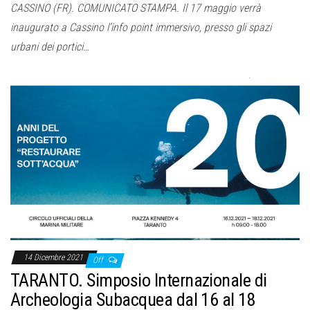
CASSINO (FR). COMUNICATO STAMPA. Il 17 maggio verrà
inaugurato a Cassino l’info point immersivo, presso gli spazi
urbani dei portici…
14 Dicembre 2021
Off
TARANTO. Simposio Internazionale di
Archeologia Subacquea dal 16 al 18