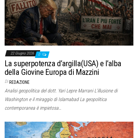
o
n
e
22 Giugno 2026
0
La superpotenza d’argilla(USA) e l’alba
della Giovine Europa di Mazzini
Di
REDAZIONE
Analisi geopolitica del dott. Yari Lepre Marrani L’illusione di
Washington e il miraggio di Islamabad La geopolitica
contemporanea è impietosa…