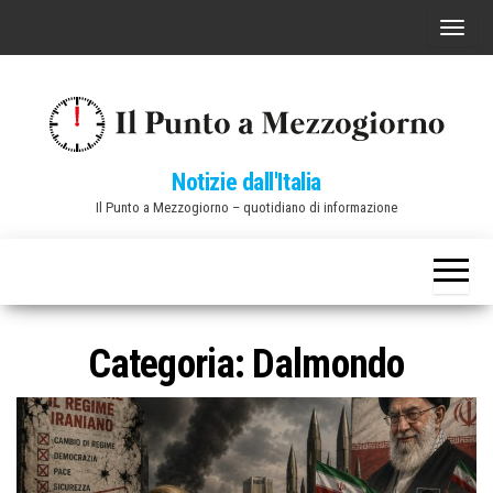
Vai
C
al
o
contenuto
m
m
u
Notizie dall'Italia
t
Il Punto a Mezzogiorno – quotidiano di informazione
a
n
a
v
i
Categoria:
Dalmondo
g
a
z
i